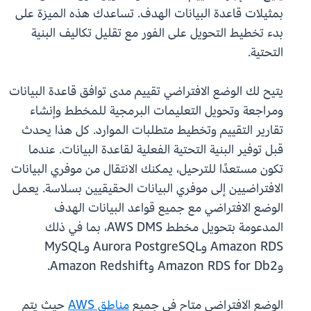
بمثيلات قاعدة البيانات الهدف. تساعدك هذه الميزة على
بدء تخطيط التحويل على الفور مع تقليل تكاليف البنية
التحتية.
يتيح لك الوضع الافتراضي تقييم مدى توافق قاعدة البيانات
ومراجعة وتحويل التعليمات البرمجية للمخطط وإنشاء
تقارير التقييم وتخطيط متطلبات الموارد. كل هذا يحدث
قبل توفير البنية التحتية الفعلية لقاعدة البيانات. عندما
تكون مستعدًا للترحيل، يمكنك الانتقال من موفري البيانات
الافتراضيين إلى موفري البيانات الحقيقيين بسلاسة. يعمل
الوضع الافتراضي مع جميع قواعد البيانات الهدف
المدعومة بتحويل مخطط AWS DMS، بما في ذلك
Amazon RDS وAurora PostgreSQL وMySQL
وAmazon RDS for Db2 وAmazon Redshift.
الوضع الافتراضي متاح في جميع
مناطق AWS
حيث يتم