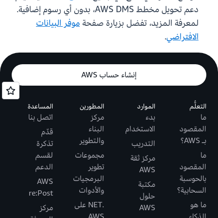
دعم تحويل مخطط AWS DMS، بدون أي رسوم إضافية.
لمعرفة المزيد، تفضل بزيارة صفحة
موفر البيانات
الافتراضي
.
إنشاء حساب AWS
التعلُّم
الموارد
المطورين
المساعدة
ما
بدء
مركز
اتصل بنا
المقصود
الاستخدام
البناء
قدّم
بـ AWS؟
والتطوير
التدريب
تذكرة
ما
مجموعات
لقسم
مركز ثقة
المقصود
تطوير
الدعم
AWS
بالحوسبة
البرمجيات
AWS
مكتبة
السحابية؟
والأدوات
re:Post
حلول
ما هو
.NET على
AWS
مركز
الذكاء
AWS