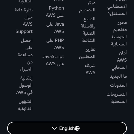
المعرفة
مركز
الاصطناعي
Python
التصميم
نظرة عامة
المستقل؟
على AWS
حول
المنتج
محور
Java على
AWS
والأسئلة
مفاهيم
Support
AWS
التقنية
الحوسبة
الشائعة
PHP على
احصل
السحابية
AWS
على
تقارير
أمان
مساعدة
المحللين
JavaScript
AWS
من
على AWS
شركاء
السحابي
الخبراء
AWS
ما الجديد
إمكانية
المدونات
الوصول
في AWS
التصريحات
الصحفية
الشؤون
القانونية
English