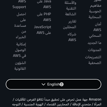
Java على
AWS
والأسئلة
مفاهيم
Support
AWS
التقنية
الحوسبة
الشائعة
PHP على
احصل
السحابية
AWS
على
تقارير
أمان
مساعدة
المحللين
JavaScript
AWS
من
على AWS
شركاء
السحابي
الخبراء
AWS
ما الجديد
إمكانية
المدونات
الوصول
في AWS
التصريحات
الصحفية
الشؤون
القانونية
English
Amazon جهة عمل تحرص على تحقيق مبدأ تكافؤ الفرص: للأقليات /
المرأة / متحدي الإعاقة / المحاربين القدماء / الهوية الجنسية / التوجه