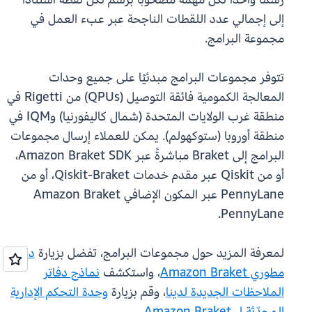
إلى إجمالي عدد اللقطات الناجحة عبر عبء العمل في
مجموعة البرامج.
تتوفر مجموعات البرامج مبدئيًا على جميع وحدات
المعالجة الكمومية فائقة التوصيل (QPUs) من Rigetti في
منطقة غرب الولايات المتحدة (شمال كاليفورنيا) وIQM في
منطقة أوروبا (ستوكهولم). يمكن للعملاء إرسال مجموعات
البرامج إلى Braket مباشرةً عبر Amazon Braket SDK،
أو من Qiskit عبر مقدم خدمات Qiskit-Braket، أو من
PennyLane عبر المكون الإضافي Amazon Braket
PennyLane.
لمعرفة المزيد حول مجموعات البرامج، تفضل بزيارة
دليل
مطوري Amazon Braket
، واستكشف
نماذج دفاتر
الملاحظات الجديدة لدينا
، وقم بزيارة
وحدة التحكم الإدارية
المحدّثة لـ Amazon Braket
.