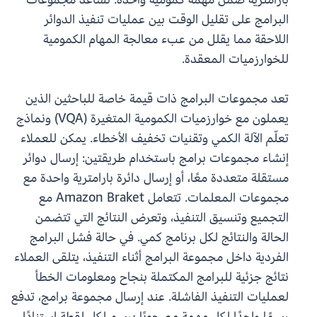
البرامج على تقليل الوقت بين عمليات تنفيذ الدوائر
اللاحقة مما يقلل من عبء معالجة المهام الكمومية
للخوارزميات المعقدة.
تعد مجموعات البرامج ذات قيمة خاصة للباحثين الذين
يعملون مع خوارزميات الكمومية المتغيرة (VQA) ونماذج
تعلّم الآلة الكمي وتقنيات تخفيف الأخطاء. يمكن للعملاء
إنشاء مجموعات برامج باستخدام طريقتين: إرسال دوائر
مستقلة متعددة معًا، أو إرسال دائرة بارامترية واحدة مع
مجموعات المعلمات. تتعامل Amazon Braket مع
التجميع وتنسيق التنفيذ، وتعرض النتائج التي تتضمن
الحالة والنتائج لكل برنامج كمي. في حالة فشل البرامج
الفردية داخل مجموعة البرامج أثناء التنفيذ، يتلقى العملاء
نتائج جزئية للبرامج المكتملة بنجاح ومعلومات الخطأ
لعمليات التنفيذ الفاشلة. عند إرسال مجموعة برامج، تدفع
رسمًا واحدًا لكل مهمة مصحوبًا برسم لكل لقطة استنادًا