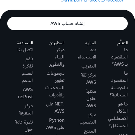
إنشاء حساب AWS
التعلُّم
الموارد
المطورين
المساعدة
ما
بدء
مركز
اتصل بنا
المقصود
الاستخدام
البناء
قدّم
بـ AWS؟
والتطوير
التدريب
تذكرة
ما
مجموعات
لقسم
مركز ثقة
المقصود
تطوير
الدعم
AWS
بالحوسبة
البرمجيات
AWS
مكتبة
السحابية؟
والأدوات
re:Post
حلول
ما هو
.NET على
AWS
مركز
الذكاء
AWS
المعرفة
مركز
الاصطناعي
Python
التصميم
نظرة عامة
المستقل؟
على AWS
حول
المنتج
محور