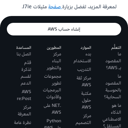
لمعرفة المزيد، تفضل بزيارة
صفحة
مثيلات I7ie.
إنشاء حساب AWS
التعلُّم
الموارد
المطورين
المساعدة
ما
بدء
مركز
اتصل بنا
المقصود
الاستخدام
البناء
قدّم
بـ AWS؟
والتطوير
التدريب
تذكرة
ما
مجموعات
لقسم
مركز ثقة
المقصود
تطوير
الدعم
AWS
بالحوسبة
البرمجيات
AWS
مكتبة
السحابية؟
والأدوات
re:Post
حلول
ما هو
.NET على
AWS
مركز
الذكاء
AWS
المعرفة
مركز
الاصطناعي
Python
التصميم
نظرة عامة
المستقل؟
على AWS