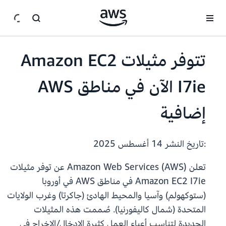
انتقل إلى المحتوى الرئيسي
تتوفر مثيلات Amazon EC2
I7ie الآن في مناطق AWS
إضافية
:تاريخ النشر
14 أغسطس 2025
تعلن Amazon Web Services (AWS) عن توفر مثيلات
Amazon EC2 I7ie في مناطق AWS في أوروبا
(ستوكهولم) وآسيا والمحيط الهادئ (جاكرتا) وغرب الولايات
المتحدة (شمال كاليفورنيا). صُممت هذه المثيلات
الجديدة لتناسب أعباء العمل كثيرة الإدخال/الإخراج في