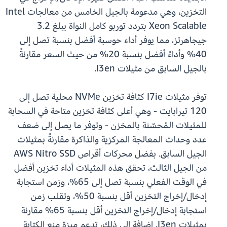
التخزين، وهي مدعومة بالجيل الخامس من معالجات Intel
Xeon Scalable بتردد توربو كامل النواة يبلغ 3.2
جيجاهرتز، مما يوفر أداء حوسبة أفضل بنسبة تصل إلى
40% وأداءً أفضل بنسبة 20% من حيث السعر مقارنةً
بالجيل السابق من مثيلات I3en.
توفر مثيلات I7ie كثافة تخزين NVMe محلية تصل إلى
120 تيرابايت - وهي أعلى كثافة تخزين متاحة في السحابة
للمثيلات المُحسّنة بالمخزن - وتوفر ما يصل إلى ضعف
عدد وحدات المعالجة المركزية والذاكرة مقارنةً بمثيلات
الجيل السابق. بفضل محركات أقراص AWS Nitro SSD
من الجيل الثالث، تحقق هذه المثيلات أداء تخزين أفضل
في الوقت الفعلي بنسبة تصل إلى 65%، وزمن استجابة
إدخال/إخراج التخزين أقل بنسبة 50%، وتقلب زمن
استجابة إدخال/إخراج التخزين أقل بنسبة 65% مقارنة
بمثيلات I3en. إضافة إلى ذلك، تدعم ميزة منع الكتابة