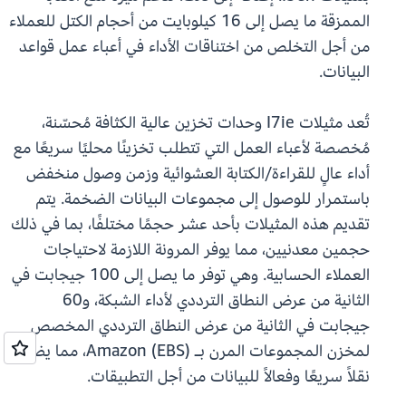
الممزقة ما يصل إلى 16 كيلوبايت من أحجام الكتل للعملاء
من أجل التخلص من اختناقات الأداء في أعباء عمل قواعد
البيانات.
تُعد مثيلات I7ie وحدات تخزين عالية الكثافة مُحسّنة،
مُخصصة لأعباء العمل التي تتطلب تخزينًا محليًا سريعًا مع
أداء عالٍ للقراءة/الكتابة العشوائية وزمن وصول منخفض
باستمرار للوصول إلى مجموعات البيانات الضخمة. يتم
تقديم هذه المثيلات بأحد عشر حجمًا مختلفًا، بما في ذلك
حجمين معدنيين، مما يوفر المرونة اللازمة لاحتياجات
العملاء الحسابية. وهي توفر ما يصل إلى 100 جيجابت في
الثانية من عرض النطاق الترددي لأداء الشبكة، و60
جيجابت في الثانية من عرض النطاق الترددي المخصص
لمخزن المجموعات المرن بـ Amazon (EBS)، مما يضمن
نقلاً سريعًا وفعالاً للبيانات من أجل التطبيقات.