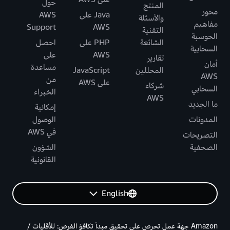
حول
المنتج
محور
Java على
AWS
والأسئلة
مفاهيم
Support
AWS
التقنية
الحوسبة
الشائعة
PHP على
احصل
السحابية
AWS
على
تقارير
أمان
مساعدة
المحللين
JavaScript
AWS
من
على AWS
شركاء
السحابي
الخبراء
AWS
ما الجديد
إمكانية
المدونات
الوصول
في AWS
التصريحات
الصحفية
الشؤون
القانونية
English
Amazon جهة عمل تحرص على تحقيق مبدأ تكافؤ الفرص: للأقليات /