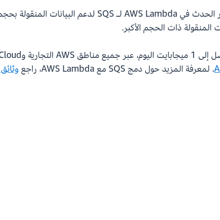
. لمعرفة المزيد حول دمج SQS مع AWS Lambda، راجع
وثائق WS Lambda