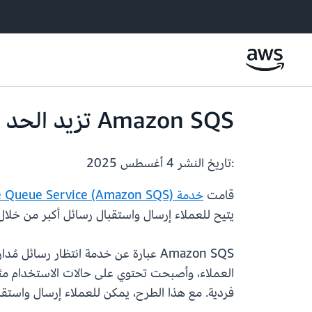
Amazon SQS تزيد الحد الأقصى لحجم البيانات المنقولة في الرسائل إلى 1 ميجابايت
:تاريخ النشر
4 أغسطس 2025
قامت
خدمة Amazon Simple Queue Service (Amazon SQS)
يتيح للعملاء إرسال واستقبال رسائل أكبر من خلال قوائم انتظار azon SQS
Amazon SQS عبارة عن خدمة انتظار رس
فردية. مع هذا الطرح، يمكن للعملاء إرسال واستقبال بيانات منقولة للرسائل تصل إلى 1 مي