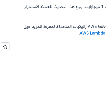
بالتزامن مع هذا الإطلاق، تم تحديث تخطيط مصدر الحدث في AWS Lambda لـ SQS لدعم البيانات المنقولة بحجم 1 ميجابايت. يتيح هذا التحديث للعملاء الاستمرار
يمكن للعملاء بدء إرسال البيانات المنقولة التي تصل إلى 1 ميجابايت اليوم، عبر جميع مناطق AWS التجارية وAWS GovCloud (الولايات المتحدة). لمعرفة المزيد حول
A
.