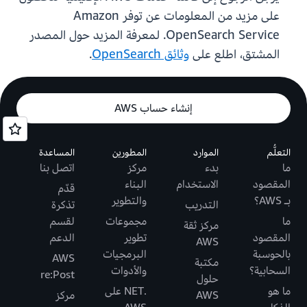
على مزيد من المعلومات عن توفر Amazon
OpenSearch Service. لمعرفة المزيد حول المصدر
المشتق، اطلع على
وثائق OpenSearch
.
إنشاء حساب AWS
التعلُّم
الموارد
المطورين
المساعدة
ما
بدء
مركز
اتصل بنا
المقصود
الاستخدام
البناء
قدّم
بـ AWS؟
والتطوير
التدريب
تذكرة
ما
مجموعات
لقسم
مركز ثقة
المقصود
تطوير
الدعم
AWS
بالحوسبة
البرمجيات
AWS
مكتبة
السحابية؟
والأدوات
re:Post
حلول
ما هو
.NET على
AWS
مركز