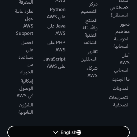
الذكاء
AWS
المعرفة
مركز
الاصطناعي
Python
التصميم
نظرة عامة
المستقل؟
على AWS
حول
المنتج
محور
Java على
AWS
والأسئلة
مفاهيم
Support
AWS
التقنية
الحوسبة
الشائعة
PHP على
احصل
السحابية
AWS
على
تقارير
أمان
مساعدة
المحللين
JavaScript
AWS
من
على AWS
شركاء
السحابي
الخبراء
AWS
ما الجديد
إمكانية
المدونات
الوصول
في AWS
التصريحات
الصحفية
الشؤون
القانونية
English