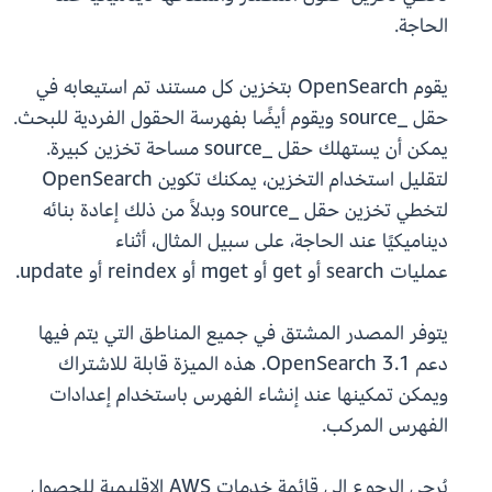
الحاجة.
يقوم OpenSearch بتخزين كل مستند تم استيعابه في
حقل _source ويقوم أيضًا بفهرسة الحقول الفردية للبحث.
يمكن أن يستهلك حقل _source مساحة تخزين كبيرة.
لتقليل استخدام التخزين، يمكنك تكوين OpenSearch
لتخطي تخزين حقل _source وبدلاً من ذلك إعادة بنائه
ديناميكيًا عند الحاجة، على سبيل المثال، أثناء
عمليات search أو get أو mget أو reindex أو update.
يتوفر المصدر المشتق في جميع المناطق التي يتم فيها
دعم OpenSearch 3.1. هذه الميزة قابلة للاشتراك
ويمكن تمكينها عند إنشاء الفهرس باستخدام إعدادات
الفهرس المركب.
يُرجى الرجوع إلى قائمة خدمات AWS الإقليمية للحصول