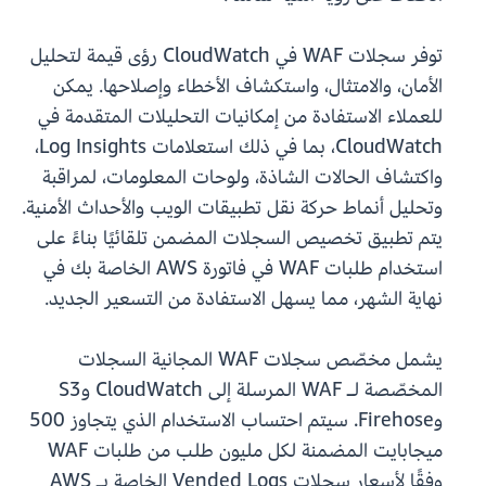
توفر سجلات WAF في CloudWatch رؤى قيمة لتحليل
الأمان، والامتثال، واستكشاف الأخطاء وإصلاحها. يمكن
للعملاء الاستفادة من إمكانيات التحليلات المتقدمة في
CloudWatch، بما في ذلك استعلامات Log Insights،
واكتشاف الحالات الشاذة، ولوحات المعلومات، لمراقبة
وتحليل أنماط حركة نقل تطبيقات الويب والأحداث الأمنية.
يتم تطبيق تخصيص السجلات المضمن تلقائيًا بناءً على
استخدام طلبات WAF في فاتورة AWS الخاصة بك في
نهاية الشهر، مما يسهل الاستفادة من التسعير الجديد.
يشمل مخصّص سجلات WAF المجانية السجلات
المخصّصة لـ WAF المرسلة إلى CloudWatch وS3
وFirehose. سيتم احتساب الاستخدام الذي يتجاوز 500
ميجابايت المضمنة لكل مليون طلب من طلبات WAF
وفقًا لأسعار سجلات Vended Logs الخاصة بـ AWS