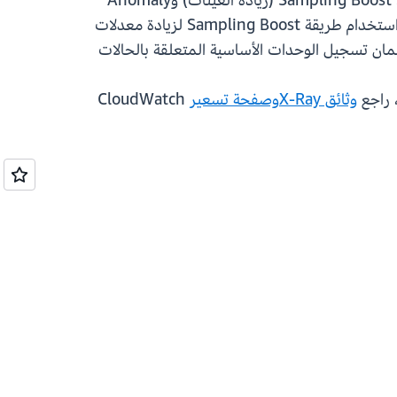
الحفاظ على معدلات فعالة من حيث التكلفة للعينات أثناء العمليات العادية. وتدعم العينات القابلة للتكيف طريقتين، Sampling Boost (زيادة العينات) وAnomaly
Span Capture (تسجيل الوحدة الأساسية الشاذة). ويمكن تطبيقهما بشكل مستقل أو دمجهما معًا. يمكن للعملاء استخدام طريقة Sampling Boost لزيادة معدلات
تًا عند اكتشاف الحالات الشاذة لتسجيل بيانات التتبع الكاملة، واستخدام Anomaly Span Capture لضمان تسجيل الوحدات الأساسية المتعلقة بالحالات
وثائق X-Ray
وصفحة تسعير
CloudWatch