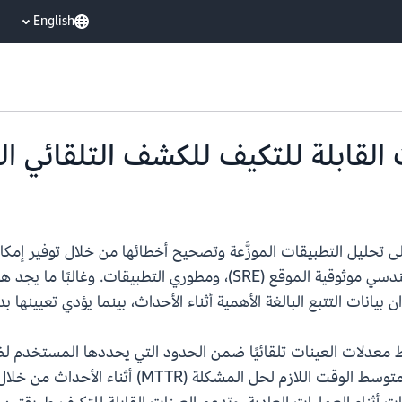
English
حليل التطبيقات الموزَّعة وتصحيح أخطائها من خلال توفير إمكانا
مشكلة التحدي المشترك بين فرق DevOps، ومهندسي موثوقية الموقع (RE
انات التتبع البالغة الأهمية أثناء الأحداث، بينما يؤدي تعيينها بد
 معدلات العينات تلقائيًا ضمن الحدود التي يحددها المستخدم لضم
تحتاج إليها. ويساعد ذلك فرق التطوير على تقليل م