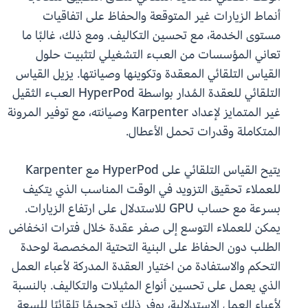
أنماط الزيارات غير المتوقعة والحفاظ على اتفاقيات
مستوى الخدمة، مع تحسين التكاليف. ومع ذلك، غالبًا ما
تعاني المؤسسات من العبء التشغيلي لتثبيت حلول
القياس التلقائي المعقدة وتكوينها وصيانتها. يزيل القياس
التلقائي للعقدة المُدار بواسطة HyperPod العبء الثقيل
غير المتمايز لإعداد Karpenter وصيانته، مع توفير المرونة
المتكاملة وقدرات تحمل الأعطال.
يتيح القياس التلقائي على HyperPod مع Karpenter
للعملاء تحقيق التزويد في الوقت المناسب الذي يتكيف
بسرعة مع حساب GPU للاستدلال على ارتفاع الزيارات.
يمكن للعملاء التوسع إلى صفر عقدة خلال فترات انخفاض
الطلب دون الحفاظ على البنية التحتية المخصصة لوحدة
التحكم والاستفادة من اختيار العقدة المدركة لأعباء العمل
الذي يعمل على تحسين أنواع المثيلات والتكاليف. بالنسبة
لأعباء العمل الاستدلالية، يوفر ذلك تحجيمًا تلقائيًا للسعة