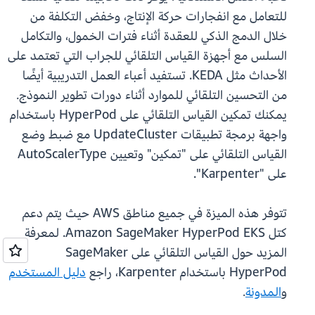
للتعامل مع انفجارات حركة الإنتاج، وخفض التكلفة من
خلال الدمج الذكي للعقدة أثناء فترات الخمول، والتكامل
السلس مع أجهزة القياس التلقائي للجراب التي تعتمد على
الأحداث مثل KEDA. تستفيد أعباء العمل التدريبية أيضًا
من التحسين التلقائي للموارد أثناء دورات تطوير النموذج.
يمكنك تمكين القياس التلقائي على HyperPod باستخدام
واجهة برمجة تطبيقات UpdateCluster مع ضبط وضع
القياس التلقائي على "تمكين" وتعيين AutoScalerType
على "Karpenter".
تتوفر هذه الميزة في جميع مناطق AWS حيث يتم دعم
كتل Amazon SageMaker HyperPod EKS. لمعرفة
المزيد حول القياس التلقائي على SageMaker
HyperPod باستخدام Karpenter، راجع
دليل المستخدم
و
المدونة
.