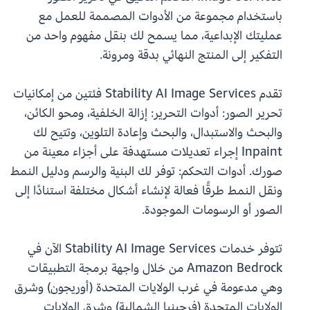
باستخدام مجموعة من الأدوات المصممة للعمل مع
عمليتك الإبداعية، مما يسمح لك بنقل مفهوم واحد من
التفكير إلى المنتج النهائي بدقة ومرونة.
تقدم Stability AI Image Services فئتين من إمكانيات
تحرير الصور: أدوات التحرير: إزالة الخلفية، ومحو الكائن،
والبحث والاستبدال، والبحث وإعادة التلوين، وتتيح لك
Inpaint إجراء تعديلات مستهدفة على أجزاء معينة من
صورك. أدوات التحكم: توفر لك البنية والرسم ودليل النمط
ونقل النمط طرقًا فعالة لإنشاء أشكال مختلفة استنادًا إلى
الصور أو الرسومات الموجودة.
تتوفر خدمات Stability AI Image Services الآن في
Amazon Bedrock من خلال واجهة برمجة التطبيقات
وهي مدعومة في غرب الولايات المتحدة (أوريجون) وشرق
الولايات المتحدة (فرجينيا الشمالية) وشرق الولايات