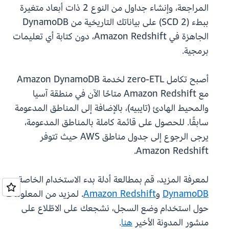
المراجعة، وإنشاء جداول من النوع 2 ذات أبعاد متغيرة
ببطء (SCD 2) على بياناتك التاريخية من DynamoDB
الجاهزة في Amazon Redshift، دون كتابة أي تعليمات
برمجية.
أصبح تكامل zero-ETL لخدمة Amazon DynamoDB
مع Amazon Redshift متاحًا الآن في منطقة آسيا
والمحيط الهادئ (تايبيه)، بالإضافة إلى المناطق المدعومة
سابقًا. للحصول على قائمة كاملة بالمناطق المدعومة،
يرجى الرجوع إلى جدول مناطق AWS حيث تتوفر
Amazon Redshift.
لمعرفة المزيد، قم بمطالعة أدلة بدء الاستخدام الخاصة بـ
DynamoDB
و
Amazon Redshift
. لمزيد من المعلومات
حول استخدام وضع السجل، نشجعك على الاطّلاع على
منشور المدونة الأخير
هنا
.