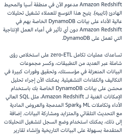
Amazon Redshift مدعوم الآن في منطقة آسيا والمحيط
الهادئ (تايبيه). يتيح هذا التوسع للعملاء تشغيل تحليلات
عالية الأداء على بيانات DynamoDB الخاصة بهم في
Amazon Redshift دون أي تأثير في أعباء العمل الإنتاجية
التي تعمل على DynamoDB.
تساعدك عمليات تكامل zero-ETL على استخلاص رؤى
شاملة عبر العديد من التطبيقات، وكسر مجموعات
البيانات المنعزلة في مؤسستك، وتحقيق وفورات كبيرة في
التكاليف والكفاءات التشغيلية. يمكنك الآن إجراء تحليل
محسّن على بيانات DynamoDB الخاصة بك باستخدام
الإمكانات الغنية لـ Amazon Redshift، مثل SQL العالي
الأداء وتكاملات ML وSpark المدمجة والعروض المادية
مع التحديث التلقائي والمتزايد ومشاركة البيانات. إضافة
إلى ذلك، يمكنك استخدام وضع السجل لتشغيل التحليلات
المتقدمة بسهولة على البيانات التاريخية وإنشاء تقارير