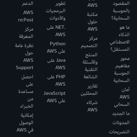
المقصود
تطوير
الدعم
AWS
بالحوسبة
البرمجيات
AWS
مكتبة
السحابية؟
والأدوات
re:Post
حلول
ما هو
.NET على
AWS
مركز
الذكاء
AWS
المعرفة
مركز
الاصطناعي
Python
التصميم
نظرة عامة
المستقل؟
على AWS
حول
المنتج
محور
Java على
AWS
والأسئلة
مفاهيم
Support
AWS
التقنية
الحوسبة
الشائعة
PHP على
احصل
السحابية
AWS
على
تقارير
أمان
مساعدة
المحللين
JavaScript
AWS
من
على AWS
شركاء
السحابي
الخبراء
AWS
ما الجديد
إمكانية
المدونات
الوصول
في AWS
التصريحات