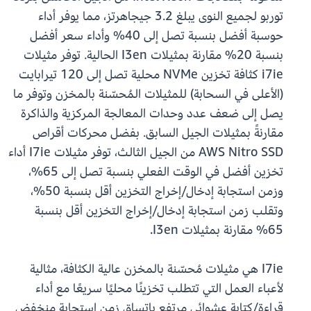
توربو لجميع النوى يبلغ 3.2 جيجاهرتز، مما يوفر أداء
حوسبة أفضل بنسبة تصل إلى 40% وأداء سعر أفضل
بنسبة 20% مقارنة بمثيلات I3en الحالية. توفر مثيلات
i7ie كثافة تخزين NVMe محلية تصل إلى 120 تيرابايت
(الأعلى في السحابة) للمثيلات المُحسّنة بالمخزن وتوفر ما
يصل إلى ضعف عدد وحدات المعالجة المركزية والذاكرة
مقارنةً بمثيلات الجيل السابق. بفضل محركات أقراص
AWS Nitro SSD من الجيل الثالث، توفر مثيلات I7ie أداء
تخزين أفضل في الوقت الفعلي بنسبة تصل إلى 65%،
وزمن استجابة إدخال/إخراج التخزين أقل بنسبة 50%،
وتقلب زمن استجابة إدخال/إخراج التخزين أقل بنسبة
65% مقارنة بمثيلات I3en.
I7ie هي مثيلات مُحسّنة بالمخزن عالية الكثافة، مثالية
لأعباء العمل التي تتطلب تخزينًا محليًا سريعًا مع أداء
قراءة/كتابة عشوائي مرتفع باتساق زمن استجابة منخفض