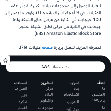
للغاية للوصول إلى مجموعات بيانات كبيرة. تتوفر هذه
المثيلات في 9 أحجام افتراضية مختلفة وتوفر ما يصل إلى
100 جيجابت في الثانية من عرض نطاق الشبكة و60
جيجابت في الثانية من عرض نطاق الشبكة لمتجر
Amazon Elastic Block Store ‏(EBS).
لمعرفة المزيد، تفضل بزيارة
صفحة
مثيلات I7ie.
إنشاء حساب AWS
التعلُّم
الموارد
المطورين
المساعدة
ما
بدء
مركز
اتصل بنا
المقصود
الاستخدام
البناء
قدّم
بـ AWS؟
والتطوير
التدريب
تذكرة
ما
مجموعات
لقسم
مركز ثقة