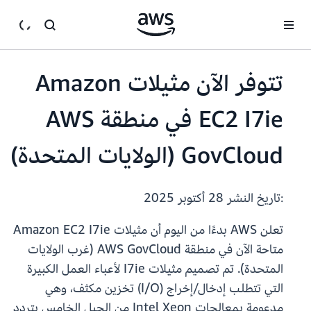
انتقل إلى المحتوى الرئيسي
تتوفر الآن مثيلات Amazon
EC2 I7ie في منطقة AWS
GovCloud (الولايات المتحدة)
:تاريخ النشر
28 أكتوبر 2025
تعلن AWS بدءًا من اليوم أن مثيلات Amazon EC2 I7ie
متاحة الآن في منطقة AWS GovCloud (غرب الولايات
المتحدة). تم تصميم مثيلات I7ie لأعباء العمل الكبيرة
التي تتطلب إدخال/إخراج (I/O) تخزين مكثف، وهي
مدعومة بمعالجات Intel Xeon من الجيل الخامس بتردد