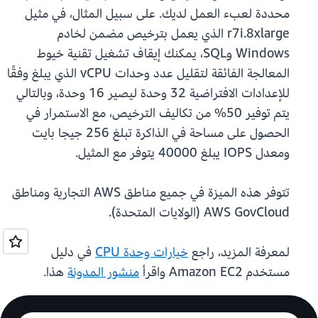
محددة لعبء العمل لديك. على سبيل المثال، في مثيل
r7i.8xlarge الذي يعمل بترخيص مضمن لخادم
Windows وSQL، يمكنك إيقاف تشغيل تقنية خيوط
المعالجة الفائقة لتقليل عدد وحدات vCPU الذي يبلغ وفقًا
للإعدادات الافتراضية 32 وحدة ليصير 16 وحدة، وبالتالي
يتم توفير 50% من تكاليف الترخيص، مع الاستمرار في
الحصول على مساحة في الذاكرة تبلغ 256 جيجا بايت
ومعدل IOPS يبلغ 40000 يتوفر مع المثيل.
تتوفر هذه الميزة في جميع مناطق AWS التجارية ومناطق
AWS GovCloud (الولايات المتحدة).
لمعرفة المزيد، راجع
خيارات وحدة CPU
في دليل
مستخدم Amazon EC2 واقرأ
منشور المدونة
هذا.