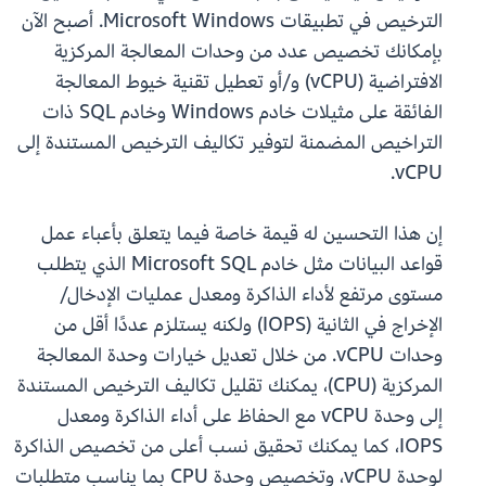
الترخيص في تطبيقات Microsoft Windows. أصبح الآن
بإمكانك تخصيص عدد من وحدات المعالجة المركزية
الافتراضية (vCPU) و/أو تعطيل تقنية خيوط المعالجة
الفائقة على مثيلات خادم Windows وخادم SQL ذات
التراخيص المضمنة لتوفير تكاليف الترخيص المستندة إلى
vCPU.
إن هذا التحسين له قيمة خاصة فيما يتعلق بأعباء عمل
قواعد البيانات مثل خادم Microsoft SQL الذي يتطلب
مستوى مرتفع لأداء الذاكرة ومعدل عمليات الإدخال/
الإخراج في الثانية (IOPS) ولكنه يستلزم عددًا أقل من
وحدات vCPU. من خلال تعديل خيارات وحدة المعالجة
المركزية (CPU)، يمكنك تقليل تكاليف الترخيص المستندة
إلى وحدة vCPU مع الحفاظ على أداء الذاكرة ومعدل
IOPS، كما يمكنك تحقيق نسب أعلى من تخصيص الذاكرة
لوحدة vCPU، وتخصيص وحدة CPU بما يناسب متطلبات