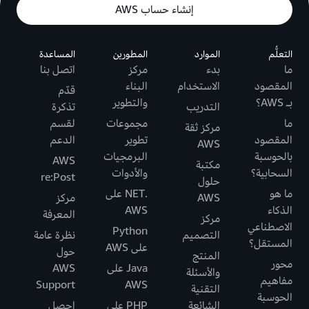
إنشاء حساب AWS
التعلُّم
الموارد
المطورين
المساعدة
ما
بدء
مركز
اتصل بنا
المقصود
الاستخدام
البناء
قدّم
بـ AWS؟
والتطوير
التدريب
تذكرة
ما
مجموعات
لقسم
مركز ثقة
المقصود
تطوير
الدعم
AWS
بالحوسبة
البرمجيات
AWS
مكتبة
السحابية؟
والأدوات
re:Post
حلول
ما هو
.NET على
AWS
مركز
الذكاء
AWS
المعرفة
مركز
الاصطناعي
Python
التصميم
نظرة عامة
المستقل؟
على AWS
حول
المنتج
محور
Java على
AWS
والأسئلة
مفاهيم
Support
AWS
التقنية
الحوسبة
الشائعة
PHP على
احصل