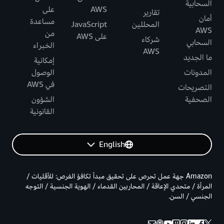
السحابية
AWS
على
تقارير
أمان
مساعدة
المحللين
JavaScript
AWS
من
على AWS
شركاء
السحابي
الخبراء
AWS
ما الجديد
إمكانية
المدونات
الوصول
في AWS
التصريحات
الصحفية
الشؤون
القانونية
English
Amazon جهة عمل تحرص على تحقيق مبدأ تكافؤ الفرص: للأقليات /
المرأة / متحدي الإعاقة / المحاربين القدماء / الهوية الجنسية / التوجه
الجنسي / السن.