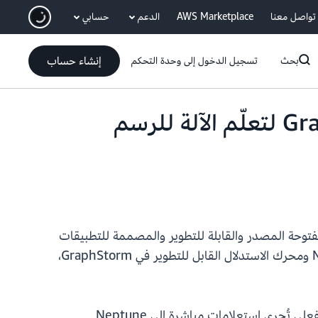
انتقل إلى المحتوى الرئيسي
تواصل معنا
AWS Marketplace
الدعم
حسابي
إنشاء حساب
بحث
تسجيل الدخول إلى وحدة التحكم
تتكامل قاعدة بيانات Amazon Neptune الآن مع GraphStorm لتعلّم الآلة للرسم
هي مكتبة تعلّم الآلة للرسوم البيانية مفتوحة المصدر والقابلة للتطوير والمصممة للتطبيقات
على مستوى المؤسسات. يجمع هذا بين قدرات الرسم البياني OLTP (معالجة المعاملات عبر الإنترنت) في Neptune ومحرك الاستدلال القابل للتطوير في GraphStorm،
مع هذا التكامل، يمكن للمطورين تدريب نماذج GNN باستخدام GraphStorm ونشرها كنقاط استدلال في الوقت الفعلي تُجري استعلامات مباشرة إلى Neptune