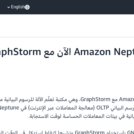
English
اليوم، نعلن عن تكامل قاعدة بيانات Amazon Neptune مع GraphStorm، و
يانية في بيئات المعاملات الحساسة لوقت الاستجابة.