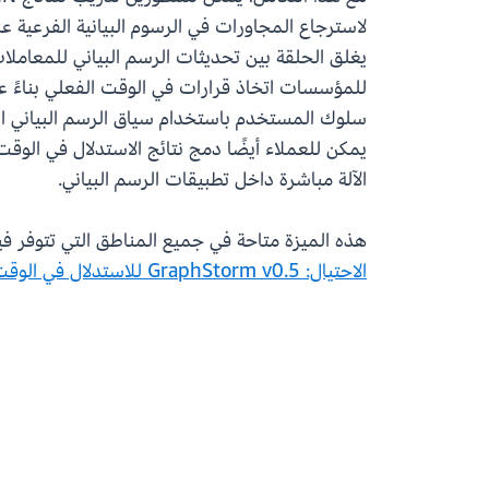
لاسترجاع المجاورات في الرسوم البيانية الفرعية 
يغلق الحلقة بين تحديثات الرسم البياني للمعاملا
للمؤسسات اتخاذ قرارات في الوقت الفعلي بناءً عل
سلوك المستخدم باستخدام سياق الرسم البياني الم
يمكن للعملاء أيضًا دمج نتائج الاستدلال في الو
الآلة مباشرة داخل تطبيقات الرسم البياني.
هذه الميزة متاحة في جميع المناطق التي تتوفر فيها قاعدة بيانات Amazon Neptune. لمعرفة المزيد وتجربة الت
الاحتيال: GraphStorm v0.5 للاستدلال في الوقت الفعلي للحصول على شرح كامل.