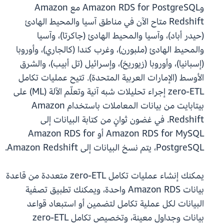
وAmazon RDS for PostgreSQL مع Amazon
Redshift متاح الآن في مناطق آسيا والمحيط الهادئ
(حيدر أباد)، وآسيا والمحيط الهادئ (جاكرتا)، وآسيا
والمحيط الهادئ (ملبورن)، وغرب كندا (كالجاري)، وأوروبا
(إسبانيا)، وأوروبا (زيوريخ)، وإسرائيل (تل أبيب)، والشرق
الأوسط (الإمارات العربية المتحدة). تتيح عمليات تكامل
zero-ETL إجراء تحليلات شبه آنية وتعلّم الآلة (ML) على
بيتابايت من بيانات المعاملات باستخدام Amazon
Redshift. في غضون ثوانٍ من كتابة البيانات إلى
Amazon RDS for MySQL أو Amazon RDS for
PostgreSQL، يتم نسخ البيانات إلى Amazon Redshift.
يمكنك إنشاء عمليات تكامل zero-ETL متعددة من قاعدة
بيانات Amazon RDS واحدة، ويمكنك تطبيق تصفية
البيانات لكل عملية تكامل لتضمين أو استبعاد قواعد
بيانات وجداول معينة، وتخصيص تكامل zero-ETL