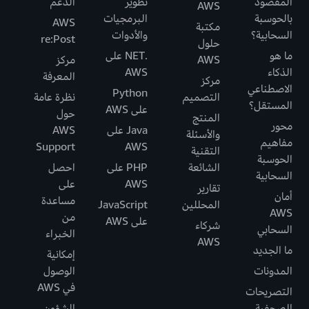
المقصود
تطوير
الدعم
AWS
بالحوسبة
البرمجيات
AWS
مكتبة
السحابية؟
والأدوات
re:Post
حلول
ما هو
.NET على
AWS
مركز
الذكاء
AWS
المعرفة
مركز
الاصطناعي
Python
التصميم
نظرة عامة
المستقل؟
على AWS
حول
المنتج
محور
Java على
AWS
والأسئلة
مفاهيم
Support
AWS
التقنية
الحوسبة
الشائعة
PHP على
احصل
السحابية
AWS
على
تقارير
أمان
مساعدة
المحللين
JavaScript
AWS
من
على AWS
شركاء
السحابي
الخبراء
AWS
ما الجديد
إمكانية
المدونات
الوصول
في AWS
التصريحات
الصحفية
الشؤون