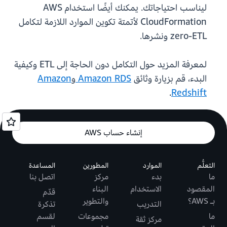
ليناسب احتياجاتك. يمكنك أيضًا استخدام AWS
CloudFormation لأتمتة تكوين الموارد اللازمة لتكامل
zero-ETL ونشرها.
لمعرفة المزيد حول التكامل دون الحاجة إلى ETL وكيفية
البدء، قم بزيارة وثائق
Amazon RDS
و
Amazon
.
Redshift
إنشاء حساب AWS
التعلُّم
الموارد
المطورين
المساعدة
ما
بدء
مركز
اتصل بنا
المقصود
الاستخدام
البناء
قدّم
بـ AWS؟
والتطوير
التدريب
تذكرة
ما
مجموعات
لقسم
مركز ثقة