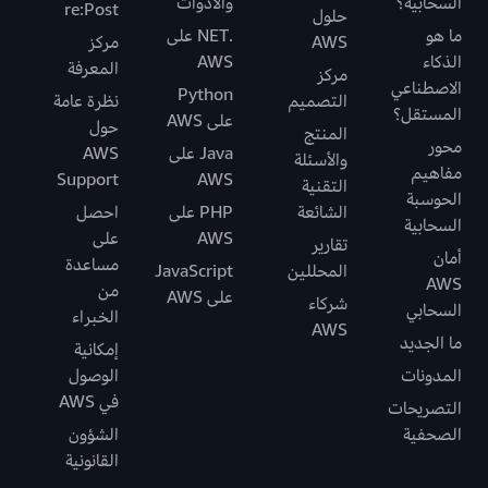
السحابية؟
والأدوات
re:Post
حلول
ما هو
.NET على
AWS
مركز
الذكاء
AWS
المعرفة
مركز
الاصطناعي
Python
التصميم
نظرة عامة
المستقل؟
على AWS
حول
المنتج
محور
Java على
AWS
والأسئلة
مفاهيم
Support
AWS
التقنية
الحوسبة
الشائعة
PHP على
احصل
السحابية
AWS
على
تقارير
أمان
مساعدة
المحللين
JavaScript
AWS
من
على AWS
شركاء
السحابي
الخبراء
AWS
ما الجديد
إمكانية
المدونات
الوصول
في AWS
التصريحات
الصحفية
الشؤون
القانونية