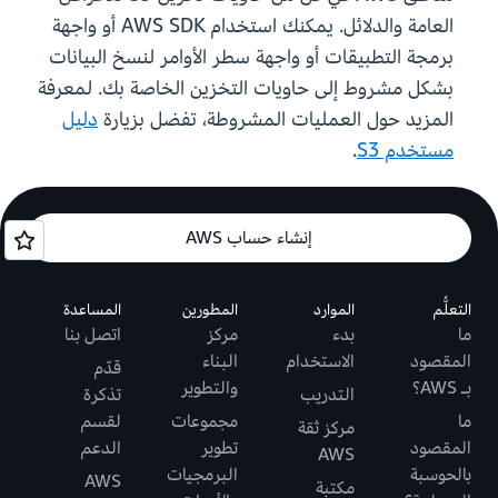
العامة والدلائل. يمكنك استخدام AWS SDK أو واجهة
برمجة التطبيقات أو واجهة سطر الأوامر لنسخ البيانات
بشكل مشروط إلى حاويات التخزين الخاصة بك. لمعرفة
المزيد حول العمليات المشروطة، تفضل بزيارة
دليل
مستخدم S3
.
إنشاء حساب AWS
التعلُّم
الموارد
المطورين
المساعدة
ما
بدء
مركز
اتصل بنا
المقصود
الاستخدام
البناء
قدّم
بـ AWS؟
والتطوير
التدريب
تذكرة
ما
مجموعات
لقسم
مركز ثقة
المقصود
تطوير
الدعم
AWS
بالحوسبة
البرمجيات
AWS
مكتبة