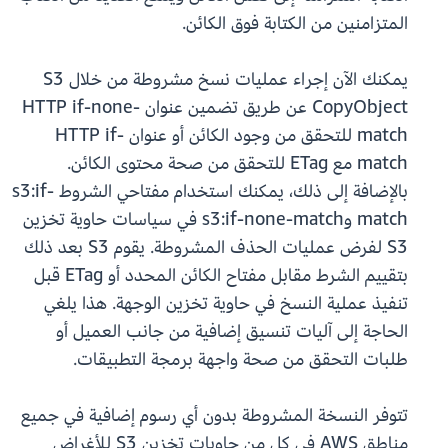
المتزامنين من الكتابة فوق الكائن.
يمكنك الآن إجراء عمليات نسخ مشروطة من خلال S3
CopyObject عن طريق تضمين عنوان HTTP if-none-
match للتحقق من وجود الكائن أو عنوان HTTP if-
match مع ETag للتحقق من صحة محتوى الكائن.
بالإضافة إلى ذلك، يمكنك استخدام مفتاحي الشروط s3:if-
match وs3:if-none-match في سياسات حاوية تخزين
S3 لفرض عمليات الحذف المشروطة. يقوم S3 بعد ذلك
بتقييم الشرط مقابل مفتاح الكائن المحدد أو ETag قبل
تنفيذ عملية النسخ في حاوية تخزين الوجهة. هذا يلغي
الحاجة إلى آليات تنسيق إضافية من جانب العميل أو
طلبات التحقق من صحة واجهة برمجة التطبيقات.
تتوفر النسخة المشروطة بدون أي رسوم إضافية في جميع
مناطق AWS في كل من حاويات تخزين S3 للأغراض