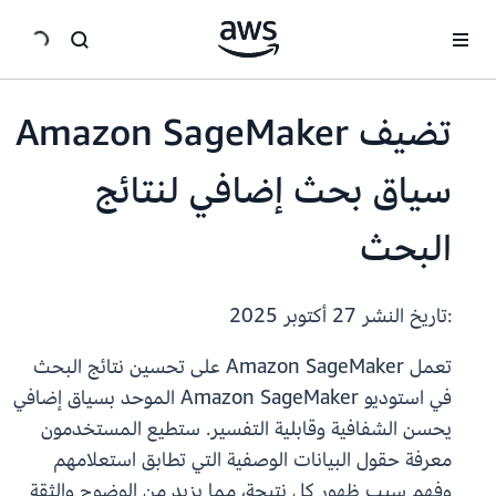
انتقل إلى المحتوى الرئيسي
تضيف Amazon SageMaker
سياق بحث إضافي لنتائج
البحث
:تاريخ النشر
27 أكتوبر 2025
تعمل Amazon SageMaker على تحسين نتائج البحث
في استوديو Amazon SageMaker الموحد بسياق إضافي
يحسن الشفافية وقابلية التفسير. ستطيع المستخدمون
معرفة حقول البيانات الوصفية التي تطابق استعلامهم
وفهم سبب ظهور كل نتيجة، مما يزيد من الوضوح والثقة