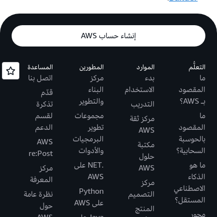
إنشاء حساب AWS
التعلُّم
الموارد
المطورين
المساعدة
ما
بدء
مركز
اتصل بنا
المقصود
الاستخدام
البناء
قدّم
بـ AWS؟
والتطوير
التدريب
تذكرة
ما
مجموعات
لقسم
مركز ثقة
المقصود
تطوير
الدعم
AWS
بالحوسبة
البرمجيات
AWS
مكتبة
السحابية؟
والأدوات
re:Post
حلول
ما هو
.NET على
AWS
مركز
الذكاء
AWS
المعرفة
مركز
الاصطناعي
Python
التصميم
نظرة عامة
المستقل؟
على AWS
حول
المنتج
محور