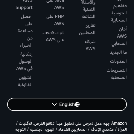
Java على
AWS
والأسئلة
مفاهيم
Support
AWS
التقنية
الحوسبة
الشائعة
PHP على
احصل
السحابية
AWS
على
تقارير
أمان
مساعدة
المحللين
JavaScript
AWS
من
على AWS
شركاء
السحابي
الخبراء
AWS
ما الجديد
إمكانية
المدونات
الوصول
في AWS
التصريحات
الصحفية
الشؤون
القانونية
English
Amazon جهة عمل تحرص على تحقيق مبدأ تكافؤ الفرص: للأقليات /
المرأة / متحدي الإعاقة / المحاربين القدماء / الهوية الجنسية / التوجه