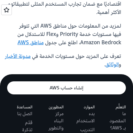
اقتصاديًا مع ضمان تجارب المستخدم المثلى لتطبيقاتهم
الأكثر أهمية.
لمزيد من المعلومات حول مناطق AWS التي تتوفر
فيها مستويات خدمة Priority وFlex للاستدلال من
Amazon Bedrock، اطلع على جدول
مناطق AWS
تعرف على المزيد حول مستويات الخدمة في
مدونة الأخبار
و
الوثائق
.
إنشاء حساب AWS
التعلُّم
الموارد
المطورين
المساعدة
ما
بدء
مركز
اتصل بنا
المقصود
الاستخدام
البناء
قدّم
بـ AWS؟
والتطوير
التدريب
تذكرة