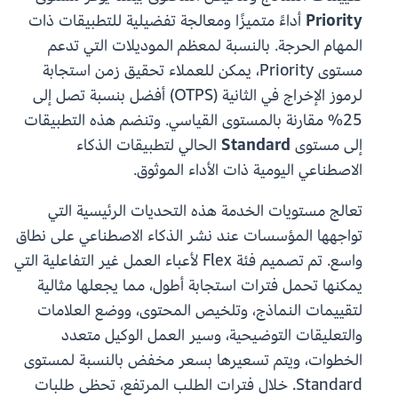
Priority
أداءً متميزًا ومعالجة تفضيلية للتطبيقات ذات
المهام الحرجة. بالنسبة لمعظم الموديلات التي تدعم
مستوى Priority، يمكن للعملاء تحقيق زمن استجابة
لرموز الإخراج في الثانية (OTPS) أفضل بنسبة تصل إلى
25% مقارنة بالمستوى القياسي. وتنضم هذه التطبيقات
إلى مستوى
Standard
الحالي لتطبيقات الذكاء
الاصطناعي اليومية ذات الأداء الموثوق.
تعالج مستويات الخدمة هذه التحديات الرئيسية التي
تواجهها المؤسسات عند نشر الذكاء الاصطناعي على نطاق
واسع. تم تصميم فئة Flex لأعباء العمل غير التفاعلية التي
يمكنها تحمل فترات استجابة أطول، مما يجعلها مثالية
لتقييمات النماذج، وتلخيص المحتوى، ووضع العلامات
والتعليقات التوضيحية، وسير العمل الوكيل متعدد
الخطوات، ويتم تسعيرها بسعر مخفض بالنسبة لمستوى
Standard. خلال فترات الطلب المرتفع، تحظى طلبات