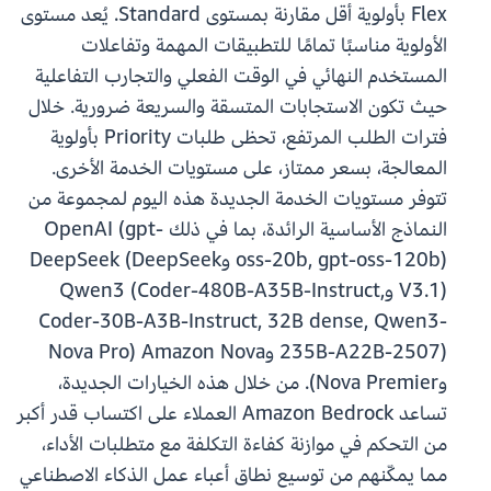
Flex بأولوية أقل مقارنة بمستوى Standard. يُعد مستوى
الأولوية مناسبًا تمامًا للتطبيقات المهمة وتفاعلات
المستخدم النهائي في الوقت الفعلي والتجارب التفاعلية
حيث تكون الاستجابات المتسقة والسريعة ضرورية. خلال
فترات الطلب المرتفع، تحظى طلبات Priority بأولوية
المعالجة، بسعر ممتاز، على مستويات الخدمة الأخرى.
تتوفر مستويات الخدمة الجديدة هذه اليوم لمجموعة من
النماذج الأساسية الرائدة، بما في ذلك OpenAI (gpt-
oss-20b, gpt-oss-120b) وDeepSeek (DeepSeek
V3.1) وQwen3 (Coder-480B-A35B-Instruct,
Coder-30B-A3B-Instruct, 32B dense, Qwen3-
235B-A22B-2507) وAmazon Nova (Nova Pro
وNova Premier). من خلال هذه الخيارات الجديدة،
تساعد Amazon Bedrock العملاء على اكتساب قدر أكبر
من التحكم في موازنة كفاءة التكلفة مع متطلبات الأداء،
مما يمكّنهم من توسيع نطاق أعباء عمل الذكاء الاصطناعي