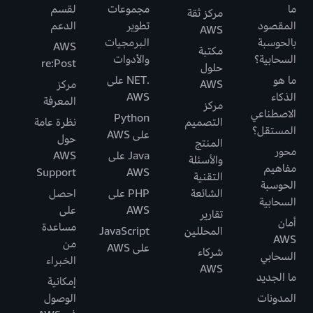
ما
مجموعات
لقسم
مركز ثقة
المقصود
تطوير
الدعم
AWS
بالحوسبة
البرمجيات
AWS
مكتبة
السحابية؟
والأدوات
re:Post
حلول
ما هو
.NET على
AWS
مركز
الذكاء
AWS
المعرفة
مركز
الاصطناعي
Python
التصميم
نظرة عامة
المستقل؟
على AWS
حول
المنتج
محور
Java على
AWS
والأسئلة
مفاهيم
Support
AWS
التقنية
الحوسبة
الشائعة
PHP على
احصل
السحابية
AWS
على
تقارير
أمان
مساعدة
المحللين
JavaScript
AWS
من
على AWS
شركاء
السحابي
الخبراء
AWS
ما الجديد
إمكانية
المدونات
الوصول