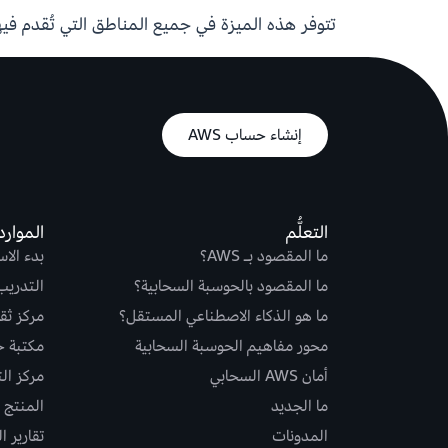
تتوفر هذه الميزة في جميع المناطق التي تُقدم ف
إنشاء حساب AWS
التعلُّم
الموارد
ما المقصود بـ AWS؟
بدء الا
ما المقصود بالحوسبة السحابية؟
التدريب
ما هو الذكاء الاصطناعي المستقل؟
مركز ثقة S
محور مفاهيم الحوسبة السحابية
مكتبة حلو
أمان AWS السحابي
مركز ال
ما الجديد
المنتج و
المدونات
تقارير ا