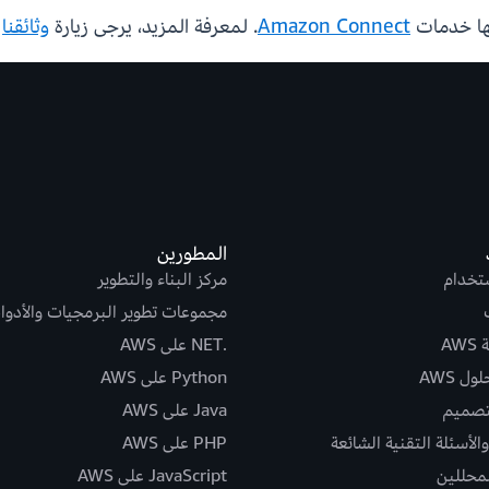
يها خدمات
Amazon Connect
. لمعرفة المزيد، يرجى زيارة
وثائقنا
و
المطورين
ستخدام
مركز البناء والتطوير
مجموعات تطوير البرمجيات والأدوا
AW
.NET على AWS
ل AWS
Python على AWS
تصميم
Java على AWS
الأسئلة التقنية الشائعة
PHP على AWS
لمحللين
JavaScript على AWS