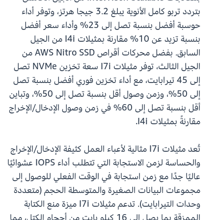
بتردد تربو كامل الأنوية يبلغ 3.2 جيجا هرتز، وتوفر أداء
حوسبة أفضل بنسبة تصل إلى 23% وأداء سعر أفضل
بنسبة تزيد عن 10% مقارنة بمثيلات I4i من الجيل
السابق. بفضل محركات أقراص AWS Nitro SSD من
الجيل الثالث، توفر مثيلات I7i سعة تخزين NVMe تصل
إلى 45 تيرابايت، مع أداء تخزين فوري أفضل بنسبة تصل
إلى 50%، وزمن وصول أقل بنسبة تصل إلى 50%، وتباين
أقل بنسبة تصل إلى 60% في زمن وصول الإدخال/الإخراج
مقارنةً بمثيلات I4i.
تُعد مثيلات I7i مثالية لأعباء العمل كثيفة الإدخال/الإخراج
والحساسة لزمن الاستجابة التي تتطلب أداء IOPS عشوائيًا
عاليًا جدًا مع زمن استجابة في الوقت الفعلي للوصول إلى
مجموعات البيانات الصغيرة والمتوسطة الحجم (متعددة
وحدات التيرابايت). تدعم مثيلات I7i ميزة منع الكتابة
الممزقة بما يصل إلى 16 كيلو بايت من أحجام الكتل، مما