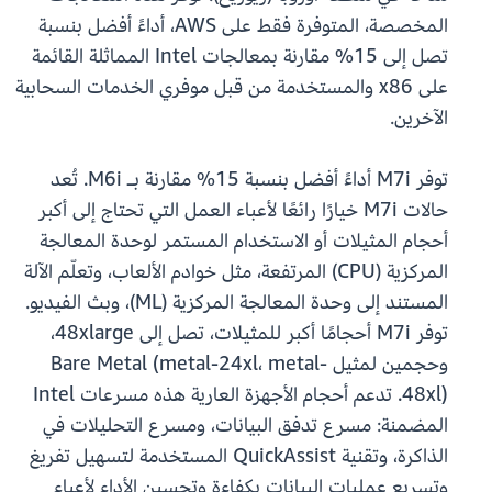
المخصصة، المتوفرة فقط على AWS، أداءً أفضل بنسبة
تصل إلى 15% مقارنة بمعالجات Intel المماثلة القائمة
على x86 والمستخدمة من قبل موفري الخدمات السحابية
الآخرين.
توفر M7i أداءً أفضل بنسبة 15% مقارنة بـ M6i. تُعد
حالات M7i خيارًا رائعًا لأعباء العمل التي تحتاج إلى أكبر
أحجام المثيلات أو الاستخدام المستمر لوحدة المعالجة
المركزية (CPU) المرتفعة، مثل خوادم الألعاب، وتعلّم الآلة
المستند إلى وحدة المعالجة المركزية (ML)، وبث الفيديو.
توفر M7i أحجامًا أكبر للمثيلات، تصل إلى 48xlarge،
وحجمين لمثيل Bare Metal (metal-24xl، metal-
48xl). تدعم أحجام الأجهزة العارية هذه مسرعات Intel
المضمنة: مسرع تدفق البيانات، ومسرع التحليلات في
الذاكرة، وتقنية QuickAssist المستخدمة لتسهيل تفريغ
وتسريع عمليات البيانات بكفاءة وتحسين الأداء لأعباء