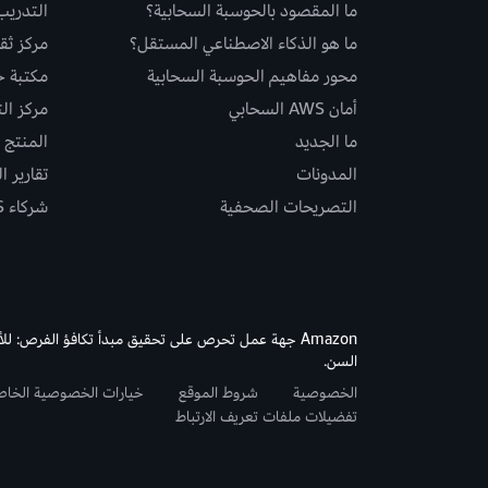
ما المقصود بالحوسبة السحابية؟
التدريب
ما هو الذكاء الاصطناعي المستقل؟
مركز ثقة S
محور مفاهيم الحوسبة السحابية
مكتبة حلو
أمان AWS السحابي
مركز ال
ما الجديد
المنتج و
المدونات
تقارير ا
التصريحات الصحفية
شركاء AWS
Amazon جهة عمل تحرص على تحقيق مبدأ تكافؤ الفرص: لل
السن.
الخصوصية
شروط الموقع
خيارات الخصوصية الخا
تفضيلات ملفات تعريف الارتباط