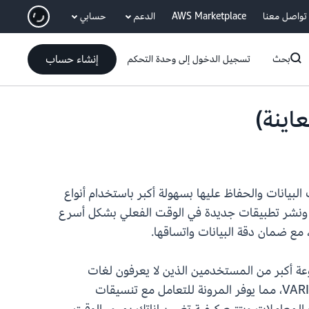
انتقل إلى المحتوى الرئيسي
تواصل معنا
AWS Marketplace
الدعم
حسابي
إنشاء حساب
بحث
تسجيل الدخول إلى وحدة التحكم
Apa (معاينة). باستخدام Spark 4.0.1، يمكنك إنشاء مسارات البيانات والحفاظ عليها بسهولة أكبر باستخدام أنواع
نات ANSI SQL وVARIANT، وتعزيز أطر عمل الامتثال والحوكمة باستخدام تنسيق جدول Apache Iceberg v3، ونشر تطبيقات جديدة في الوقت الفعلي بشكل أسرع
 مع ضمان دقة البيانات واتساقها.
 القياسي، مما يجعلها في متناول مجموعة أكبر من المستخدمين الذين لا يعرفون لغات
البرمجة مثل Python أو Scala. يدعم Spark 4.0.1 أصلاً JSON والبيانات شبه المنظمة من خلال أنواع بيانات VARIANT، مما يوفر المرونة للتعامل مع تنسيقات