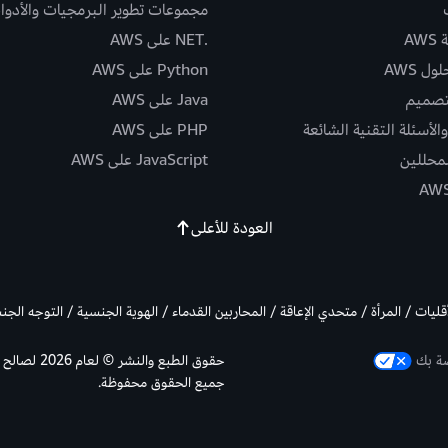
مجموعات تطوير البرمجيات والأدوا
AW
.NET على AWS
ل AWS
Python على AWS
تصميم
Java على AWS
الأسئلة التقنية الشائعة
PHP على AWS
لمحللين
JavaScript على AWS
العودة للأعلى
أقليات / المرأة / متحدي الإعاقة / المحاربين القدماء / الهوية الجنسية / التوجه الج
صة بك
جميع الحقوق محفوظة.