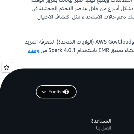
حوكمة من خلال تنسيق جدول Apache Iceberg v3، الذي يوفر ضمانات المعاملات ويتتبع كيفية تغير بياناتك بمرور الوقت،
ي بشكل أسرع من خلال عناصر التحكم المحسّنة في
مكنك دعم حالات الاستخدام مثل اكتشاف الاحتيال
تتوفر Apache Spark 4.0.1 في المعاينة في جميع المناطق التي يتوفر فيها EMR بلا خادم، باستثناء مناطق الصين وAWS GovCloud (الولايات المتحدة). لمعرفة المزيد
EMR باستخدام Spark 4.0.1 من
وحدة
English
المساعدة
اتصل بنا