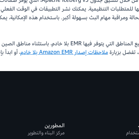
البيانات المتنوعة. يمكنك تعزيز الامتثال وال
ها للمتطلبات التنظيمية. يمكنك نشر التطبيقات في الوقت الفعل
حالة ومراقبة مهام البث بسهولة أكبر. باستخدام هذه الإمكانية، ي
ملاحظات إصدار Amazon EMR بلا خادم
، أو ابدأ بإنشاء تطبيق 
المطورين
ستخدام
مركز البناء والتطوير