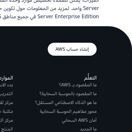
Server واحد. لمزيد من المعلومات حول تكوين حاكم الموارد واستخدامه، ارجع إلى
Server Enterprise Edition في جميع مناطق AWS حيث تتوفر Amazon RDS for SQL Server.
إنشاء حساب AWS
التعلُّم
الموارد
ما المقصود بـ AWS؟
بدء الا
ما المقصود بالحوسبة السحابية؟
التدريب
ما هو الذكاء الاصطناعي المستقل؟
مركز ثقة S
محور مفاهيم الحوسبة السحابية
مكتبة حلو
أمان AWS السحابي
مركز ال
ما الجديد
المنتج و