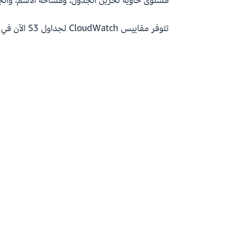
مستوى حاوية تخزين الجدول، ومساحة الاسم، والج
تتوفر مقاييس CloudWatch لجداول S3 الآن في جميع