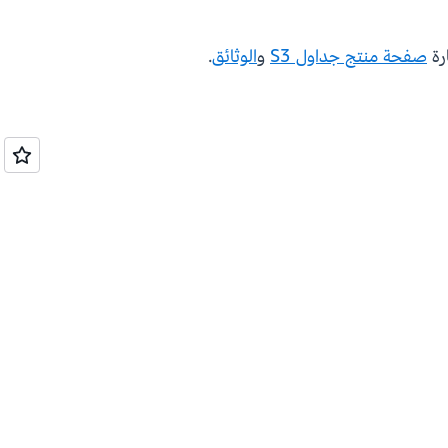
ارة
صفحة منتج جداول S3
و
الوثائق
.