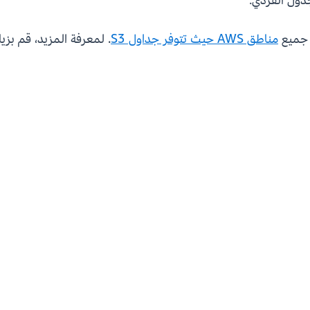
دول الفردي.
مناطق AWS حيث تتوفر جداول S3
. لمعرفة المزيد، قم بزي