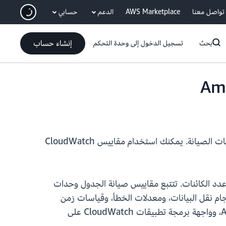
انتقل إلى المحتوى الرئيسي
تواصل معنا
AWS Marketplace
الدعم
حسابي
إنشاء حساب
بحث
تسجيل الدخول إلى وحدة التحكم
مقاييس Amazon CloudWatch متاحة الآن لجداول S3، مما يساعدك على مراقبة تخزين الجدول، والطلبات، وعمليات الصيانة. يمكنك استخدام مقاييس CloudWatch
تخزين اليومي وعدد الكائنات. تتتبع مقاييس صيانة الجدول وحدات
ام نقل البيانات، ومعدلات الخطأ، وقياسات زمن
الاستجابة بمستوى دقة بالدقيقة. تتوفر هذه المقاييس من خلال وحدة تحكم CloudWatch، وواجهة سطر أوامر AWS، وواجهة برمجة تطبيقات CloudWatch على