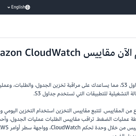
English
الة التشغيلية للتطبيقات التي تستخدم جداول S3.
 CloudWatch لجداول S3 ثلاثة أنواع من المقاييس. تتتبع مقاييس التخزين استخدام ال
اسطة عمليات الضغط. تراقب مقاييس الطلبات عمليات الجدول، وأحج