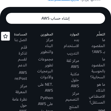
إنشاء حساب AWS
التعلُّم
الموارد
المطورين
المساعدة
ما
بدء
مركز
اتصل بنا
المقصود
الاستخدام
البناء
قدّم
بـ AWS؟
والتطوير
التدريب
تذكرة
ما
مجموعات
لقسم
مركز ثقة
المقصود
تطوير
الدعم
AWS
بالحوسبة
البرمجيات
AWS
مكتبة
السحابية؟
والأدوات
re:Post
حلول
ما هو
.NET على
AWS
مركز
الذكاء
AWS
المعرفة
مركز
الاصطناعي
Python
التصميم
نظرة عامة
المستقل؟
على AWS
حول
المنتج
محور