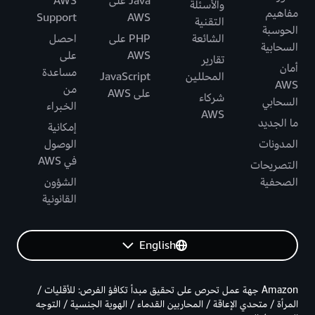
Java على
AWS
والأسئلة
مفاهيم
Support
AWS
التقنية
الحوسبة
الشائعة
PHP على
احصل
السحابية
AWS
على
تقارير
أمان
مساعدة
المحللين
JavaScript
AWS
من
على AWS
شركاء
السحابي
الخبراء
AWS
ما الجديد
إمكانية
المدونات
الوصول
في AWS
التصريحات
الصحفية
الشؤون
القانونية
English
Amazon جهة عمل تحرص على تحقيق مبدأ تكافؤ الفرص: للأقليات /
المرأة / متحدي الإعاقة / المحاربين القدماء / الهوية الجنسية / التوجه