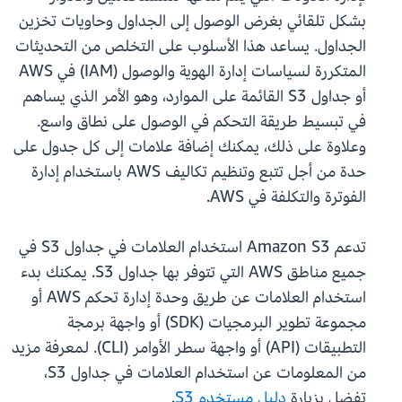
بشكل تلقائي بغرض الوصول إلى الجداول وحاويات تخزين
الجداول. يساعد هذا الأسلوب على التخلص من التحديثات
المتكررة لسياسات إدارة الهوية والوصول (IAM) في AWS
أو جداول S3 القائمة على الموارد، وهو الأمر الذي يساهم
في تبسيط طريقة التحكم في الوصول على نطاق واسع.
وعلاوة على ذلك، يمكنك إضافة علامات إلى كل جدول على
حدة من أجل تتبع وتنظيم تكاليف AWS باستخدام إدارة
الفوترة والتكلفة في AWS.
تدعم Amazon S3 استخدام العلامات في جداول S3 في
جميع مناطق AWS التي تتوفر بها جداول S3. يمكنك بدء
استخدام العلامات عن طريق وحدة إدارة تحكم AWS أو
مجموعة تطوير البرمجيات (SDK) أو واجهة برمجة
التطبيقات (API) أو واجهة سطر الأوامر (CLI). لمعرفة مزيد
من المعلومات عن استخدام العلامات في جداول S3،
تفضل بزيارة
دليل مستخدم S3
.