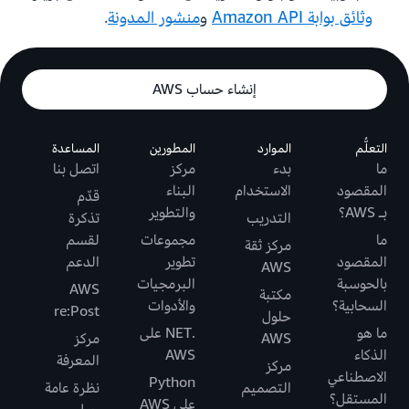
وثائق بوابة Amazon API
و
منشور المدونة
.
إنشاء حساب AWS
التعلُّم
الموارد
المطورين
المساعدة
ما
بدء
مركز
اتصل بنا
المقصود
الاستخدام
البناء
قدّم
بـ AWS؟
والتطوير
التدريب
تذكرة
ما
مجموعات
لقسم
مركز ثقة
المقصود
تطوير
الدعم
AWS
بالحوسبة
البرمجيات
AWS
مكتبة
السحابية؟
والأدوات
re:Post
حلول
ما هو
.NET على
AWS
مركز
الذكاء
AWS
المعرفة
مركز
الاصطناعي
Python
التصميم
نظرة عامة
المستقل؟
على AWS