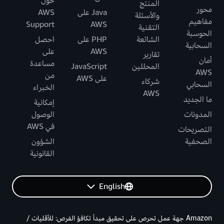
حول
المنتج
محور
Java على
AWS
والأسئلة
مفاهيم
Support
AWS
التقنية
الحوسبة
الشائعة
PHP على
احصل
السحابية
AWS
على
تقارير
أمان
مساعدة
المحللين
JavaScript
AWS
من
على AWS
شركاء
السحابي
الخبراء
AWS
ما الجديد
إمكانية
المدونات
الوصول
في AWS
التصريحات
الصحفية
الشؤون
القانونية
English
Amazon جهة عمل تحرص على تحقيق مبدأ تكافؤ الفرص: للأقليات /