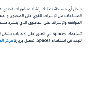
داخل أي مساحة، يمكنك إنشاء منشورات تحتوي عل
الموافقة والإشراف على المحتوى الذي ينشره مس
تساعدك Spaces في العثور على الإجابات بشكل أسرع، ومشاركة أفضل الممارسات، وبناء اتصالات هادفة داخل مجتمع AWS.
للبدء في استخدام Spaces، تفضل بزيارة
مركز المط