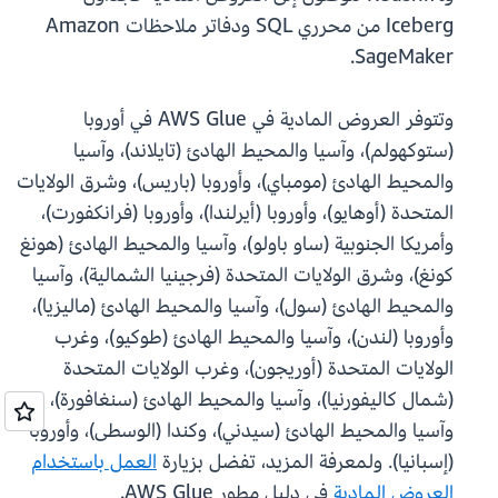
Iceberg من محرري SQL ودفاتر ملاحظات Amazon
SageMaker.
وتتوفر العروض المادية في AWS Glue في أوروبا
(ستوكهولم)، وآسيا والمحيط الهادئ (تايلاند)، وآسيا
والمحيط الهادئ (مومباي)، وأوروبا (باريس)، وشرق الولايات
المتحدة (أوهايو)، وأوروبا (أيرلندا)، وأوروبا (فرانكفورت)،
وأمريكا الجنوبية (ساو باولو)، وآسيا والمحيط الهادئ (هونغ
كونغ)، وشرق الولايات المتحدة (فرجينيا الشمالية)، وآسيا
والمحيط الهادئ (سول)، وآسيا والمحيط الهادئ (ماليزيا)،
وأوروبا (لندن)، وآسيا والمحيط الهادئ (طوكيو)، وغرب
الولايات المتحدة (أوريجون)، وغرب الولايات المتحدة
(شمال كاليفورنيا)، وآسيا والمحيط الهادئ (سنغافورة)،
وآسيا والمحيط الهادئ (سيدني)، وكندا (الوسطى)، وأوروبا
(إسبانيا). ولمعرفة المزيد، تفضل بزيارة
العمل باستخدام
العروض المادية
في دليل مطور AWS Glue.