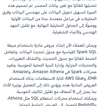
تحديثها تلقائيًا مع تغير بيانات المصدر. تم تصميم هذه
الميزة لتسهيل تحويل البيانات على مهندسي البيانات وفرق
التحليلات في مراحل متعددة، بدءًا من البيانات الأولية
ووصولًا إلى الجداول التحليلية النهائية، مع تقليل الجهد
الهندسي والأعباء التشغيلية.
ويمكن للعملاء الآن إنشاء عروض مادية باستخدام صيغة
Spark SQL القياسية مع جدول تحديث البيانات. وتتعامل
الخدمة تلقائيًا مع جدول التحديث، واكتشاف التغييرات،
والتحديثات الجزئية، وإدارة البنية التحتية للحوسبة. وتعيد
محركات Spark في Amazon Athena، وAmazon
EMR، وAWS Glue كتابة الاستعلامات بذكاء لاستخدام
العروض المادية هذه، ويؤدي ذلك إلى التعجيل بوتيرة الأداء
بما يصل إلى 8 أضعاف مع تقليل تكاليف الحوسبة.
ويمكنك استخدام محركات استعلام SQL مثل Athena،
وRedshift للوصول إلى العروض المادية كجداول