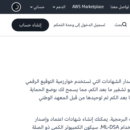
انتقل إلى المحتوى الرئيسي
تواصل معنا
AWS Marketplace
الدعم
حسابي
إنشاء حساب
بحث
تسجيل الدخول إلى وحدة التحكم
سلطة إصدار الشهادات الخاصة من AWS (CA الخاصة من AWS) من إنشاء مراجع الشهادات (CAs) وإصدار الشهادات التي تستخدم خوارزمية التوقيع الرقمي
ى الوحدة النمطية (ML-DSA). تمكّنك هذه الميزة من البدء في نقل البنية التحتية للمفتاح العام (PKI) نحو تشفير ما بعد الكم، مما يسمح لك بوضع الحماية
مية المستقبلية. ML-DSA هي خوارزمية توقيع رقمي لما بعد الكم تم توحيدها من قبل المعهد الوطني
وية وتوقيع التعليمات البرمجية. يمكنك إنشاء شهادات اعتماد وإصدار
شهادات وإنشاء قوائم إبطال الشهادات (CRLs) وتكوين مستجيبي بروتوكول حالة الشهادة عبر الإنترنت (OCSP) باستخدام ML-DSA. سيكون الكمبيوتر الكمي ذو الصلة