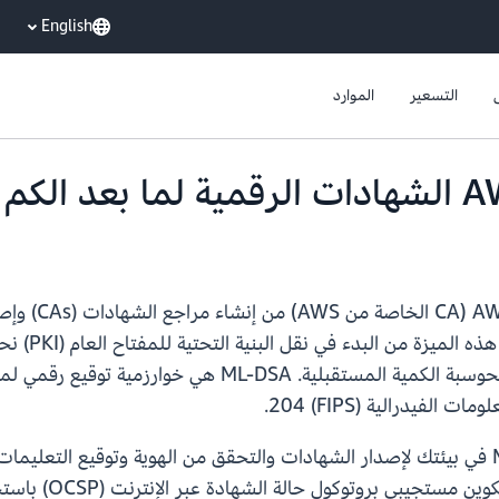
English
التسعير
الموارد
تُمكّنك الآن 
المستندة إل
الآن في مكانها لحماية أمان بياناتك من تهديدات الحوسبة الك
باستخدام هذه الميزة، يمكنك الآن اختبار ML-DSA في بيئتك لإصدار الشهادات والتحقق من اله