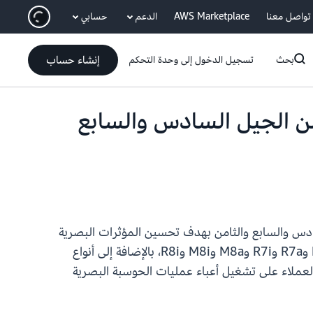
انتقل إلى المحتوى الرئيسي
تواصل معنا
AWS Marketplace
الدعم
حسابي
إنشاء حساب
بحث
تسجيل الدخول إلى وحدة التحكم
مثيلات من الجيل السادس والسابع
 في Deadline Cloud وإضافة مثيلات EC2 جديدة من الجيل السادس والسابع والثامن بهدف تحسين المؤثرات البصرية
والأعباء العمل المتعلقة بعرض الرسوم المتحركة. يتضمن هذا الإصدار دعمًا لعائلات مثيلات C7i وC7a وM7i وM7a وR7a وR7i وM8a وM8i وR8i، بالإضافة إلى أنواع
Deadline Clo هي خدمة مُدارة بالكامل تساعد العملاء على تشغيل أعباء عمليات الحوسبة البصرية