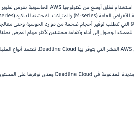
من خلال هذه التحسينات، تستطيع الإستوديوهات استخد
كاة التي تتطلب توفير أحجام ضخمة من موارد الحوسبة وحتى معالجة
تتوفر هذه العائلات من المثيلات في جميع مناط
فرها على المستوى الإقليمي، ارجع إلى