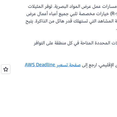
ام نطاق أوسع من تكنولوجيا AWS الحاسوبية بغرض تطوير مسارات عمل عرض المواد البصرية. توفر المثيلات
المُحسّنة للحوسبة (C-series) والمثيلات المُحسّنة للأغراض العامة (M-series) والمثيلات المُحسّنة للذاكرة (R-series) خيارات مخصصة تلبي جميع أعباء أعمال عرض
 المشاهد التي تستهلك قدر هائل من الذاكرة. يتيح
ق AWS العشر التي يتوفر بها Deadline Cloud. تعتمد أنواع المثيلات المحددة المتاحة في كل منطقة على التوافر
صفحة تسعير AWS Deadline