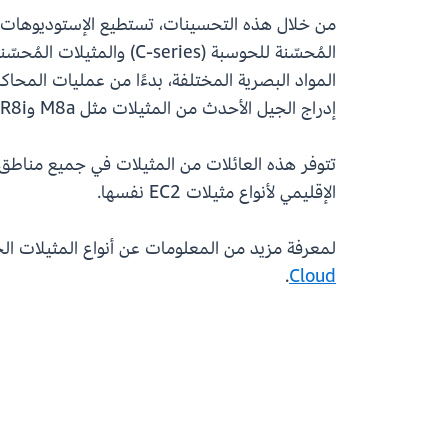
المواد البصرية المختلفة، بدءًا من عمليات المحا
إدراج الجيل الأحدث من المثيلات مثل M8a وR8i للعملاء الوصول إلى أداء وكفاءة محسّنين لأكثر مهام العرض تطلبًا.
الإقليمي لأنواع مثيلات EC2 نفسها.
لمعرفة مزيد من المعلومات عن أنواع المثيلات الجديدة المدعومة في Deadline Cloud ومدى تو
.
Cloud