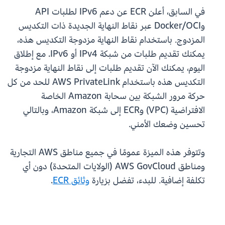
في السابق، أعلن ECR عن دعم IPv6 لطلبات API
وDocker/OCI عبر نقاط النهاية الجديدة ذات التكديس
المزدوج. باستخدام نقاط النهاية مزدوجة التكديس هذه،
يمكنك تقديم طلبات من شبكة IPv4 أو IPv6. مع إطلاق
اليوم، يمكنك الآن تقديم طلبات إلى نقاط النهاية مزدوجة
التكديس هذه باستخدام AWS PrivateLink للحد من كل
حركة مرور الشبكة بين سحابة Amazon الخاصة
الافتراضية (VPC) وECR إلى شبكة Amazon، وبالتالي
تحسين وضعك الأمني.
وتتوفر هذه الميزة عمومًا في جميع مناطق AWS التجارية
ومناطق AWS GovCloud (الولايات المتحدة) دون أي
تكلفة إضافية. للبدء، تفضل بزيارة
وثائق ECR
.