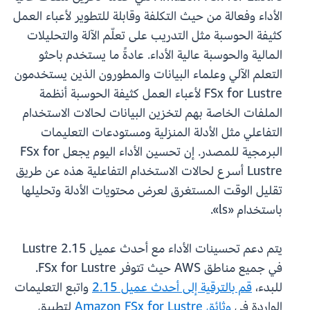
الأداء وفعالة من حيث التكلفة وقابلة للتطوير لأعباء العمل
كثيفة الحوسبة مثل التدريب على تعلّم الآلة والتحليلات
المالية والحوسبة عالية الأداء. عادةً ما يستخدم باحثو
التعلم الآلي وعلماء البيانات والمطورون الذين يستخدمون
FSx for Lustre لأعباء العمل كثيفة الحوسبة أنظمة
الملفات الخاصة بهم لتخزين البيانات لحالات الاستخدام
التفاعلي مثل الأدلة المنزلية ومستودعات التعليمات
البرمجية للمصدر. إن تحسين الأداء اليوم يجعل FSx for
Lustre أسرع لحالات الاستخدام التفاعلية هذه عن طريق
تقليل الوقت المستغرق لعرض محتويات الأدلة وتحليلها
باستخدام «ls».
يتم دعم تحسينات الأداء مع أحدث عميل Lustre 2.15
في جميع مناطق AWS حيث تتوفر FSx for Lustre.
للبدء،
قم بالترقية إلى أحدث عميل 2.15
واتبع التعليمات
الواردة في
وثائق Amazon FSx for Lustre
لتطبيق