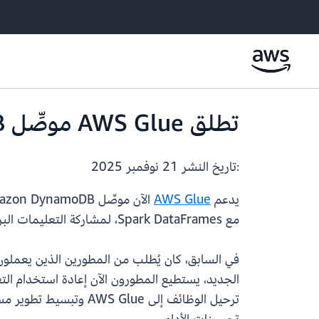
تطلق AWS Glue موصِّل Amazon DynamoDB مع دعم Spark DataFrame
:تاريخ النشر
21 نوفمبر 2025
يدعم
AWS Glue
مع Spark DataFrames، لمشاركة التعليمات البرمجية بسهولة عبر AWS Glue وAmazon EMR وبيئات Spark الأخرى.