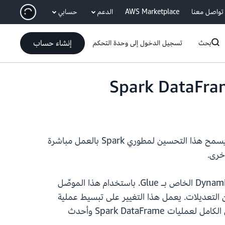
انتقل إلى المحتوى الرئيسي
تواصل معنا
AWS Marketplace
الدعم
حسابي
إنشاء حساب
بحث
تسجيل الدخول إلى وحدة التحكم
الآن موصِّل Amazon DynamoDB الجديد الذي يعمل أصلاً مع Apache Spark DataFrames. يسمح هذا التحسين لمطوري Spark بالعمل مباشرة
في السابق، كان يُطلب من المطورين الذين يعملون مع بيانات DynamoDB في AWS Glue استخدام كائن DynamicFrame الخاص بـ Glue. باستخدام هذا الموصِّل
م التعليمات البرمجية الحالية لـ Spark DataFrame مع الحد الأدنى من التعديلات. يعمل هذا التغيير على تبسيط عملية
ترحيل الوظائف إلى AWS Glue وتبسيط تطوير مسارات البيانات. بالإضافة إلى ذلك، يتيح الموصِّل الوصول إلى النطاق الكامل لعمليات Spark DataFrame وأحدث