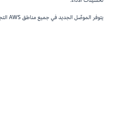
تحسينات الأداء.
يتوفر الموصِّل الجديد في جميع مناطق AWS التجارية حيث تتوفر AWS Glue. للبدء، تفضل بزيارة