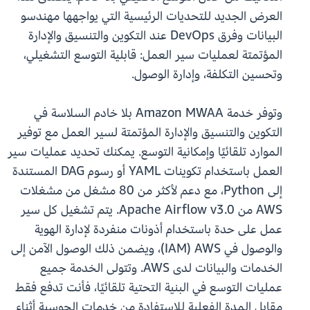
العرض الجديد للتحديات الرئيسية التي يواجهها مهندسو
البيانات وفرق DevOps عند التكوين والتنسيق والإدارة
المؤتمتة لعمليات سير العمل: قابلية التوسع التشغيلي،
وتحسين التكلفة، وإدارة الوصول.
وتوفر خدمة Amazon MWAA بلا خادم السلاسة في
التكوين والتنسيق والإدارة المؤتمتة لسير العمل مع توفير
الموارد تلقائيًا وإمكانية التوسع. يمكنك تحديد عمليات سير
العمل باستخدام تكوينات YAML أو رسوم DAG المستندة
إلى Python، مع دعم لأكثر من 80 مشغل من مشغلات
AWS من Apache Airflow v3.0. يتم تشغيل كل سير
عمل على حدة باستخدام أذونات منفردة لإدارة الهوية
والوصول في AWS ‏(IAM)، ويضمن ذلك الوصول الآمن إلى
الخدمات والبيانات لدى AWS. وتتولى الخدمة جميع
عمليات التوسع في البنية التحتية تلقائيًا، فأنت تدفع فقط
مقابل المدة الفعلية للاستفادة من خدمات الحوسبة أثناء