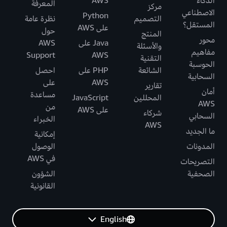
الذكاء
AWS
المعرفة
مركز
الاصطناعي
Python
التصميم
نظرة عامة
المستقل؟
على AWS
حول
المنتج
محور
Java على
AWS
والأسئلة
مفاهيم
Support
AWS
التقنية
الحوسبة
الشائعة
PHP على
احصل
السحابية
AWS
على
تقارير
أمان
مساعدة
المحللين
JavaScript
AWS
من
على AWS
شركاء
السحابي
الخبراء
AWS
ما الجديد
إمكانية
المدونات
الوصول
في AWS
التصريحات
الصحفية
الشؤون
القانونية
English