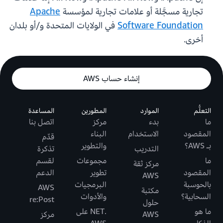
تجارية مسجَّلة أو علامات تجارية لمؤسسة
Apache
Software Foundation
في الولايات المتحدة و/أو بلدان
أخرى.
إنشاء حساب AWS
التعلُّم
الموارد
المطورين
المساعدة
ما
بدء
مركز
اتصل بنا
المقصود
الاستخدام
البناء
قدّم
بـ AWS؟
والتطوير
التدريب
تذكرة
ما
مجموعات
لقسم
مركز ثقة
المقصود
تطوير
الدعم
AWS
بالحوسبة
البرمجيات
AWS
مكتبة
السحابية؟
والأدوات
re:Post
حلول
ما هو
.NET على
AWS
مركز