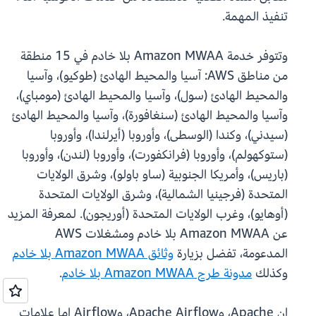
تنفيذ المهمة.
وتتوفر خدمة Amazon MWAA بلا خادم في 15 منطقة
من مناطق AWS: آسيا والمحيط الهادئ (طوكيو)، وآسيا
والمحيط الهادئ (سول)، وآسيا والمحيط الهادئ (مومباي)،
وآسيا والمحيط الهادئ (سنغافورة)، وآسيا والمحيط الهادئ
(سيدني)، وكندا (الوسطى)، وأوروبا (أيرلندا)، وأوروبا
(ستوكهولم)، وأوروبا (فرانكفورت)، وأوروبا (لندن)، وأوروبا
(باريس)، وأمريكا الجنوبية (ساو باولو)، وشرق الولايات
المتحدة (فرجينيا الشمالية)، وشرق الولايات المتحدة
(أوهايو)، وغرب الولايات المتحدة (أوريجون). لمعرفة المزيد
عن Amazon MWAA بلا خادم ومشغلات AWS
المدعومة، تفضل بزيارة
وثائق Amazon MWAA بلا خادم
وكذلك
مدونة طرح Amazon MWAA بلا خادم
.
إن Apache، وApache Airflow، وAirflow إما علامات