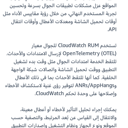
المواقع عزل مشكلات تطبيقات الجوال بسرعة وتحسين
تجربة المستخدم النهائي، من خلال رؤية مقاييس الأداء مثل
أوقات تحميل الشاشة ومعدلات الأعطال وأوقات انتقال
API.
تستخدم CloudWatch RUM للجوال معيار
OpenTelemetry (OTEL) لإرسال الامتدادات والأحداث.
تلتقط الخدمة امتدادات الجوال مثل وقت بدء تشغيل
التطبيق ووقت تحميل الشاشة واتصالات شبكة الواجهة
الخلفية. كما أنها تلتقط الأحداث بما في ذلك الأعطال
وANRs/AppHangs لتوفير رؤى غنية لاستكشاف الأخطاء
وإصلاحها على وحدة تحكم CloudWatch.
يمكنك إجراء تحليل التأثير لأخطاء أو أعطال معينة،
والانتقال إلى القياس عن بُعد المرتبط، والتصفية حسب
الموقع ونوع الجهاز ونظام التشغيل وإصدارات التطبيق