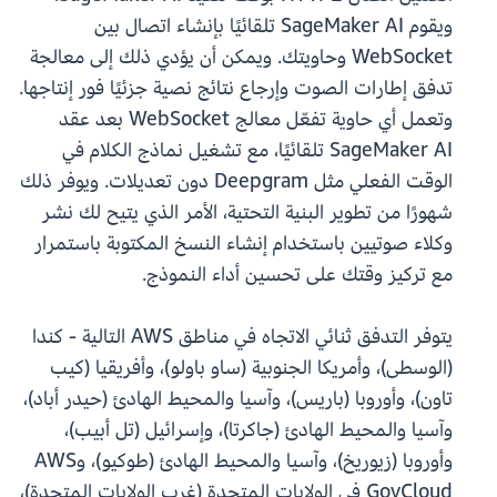
ويقوم SageMaker AI تلقائيًا بإنشاء اتصال بين
WebSocket وحاويتك. ويمكن أن يؤدي ذلك إلى معالجة
تدفق إطارات الصوت وإرجاع نتائج نصية جزئيًا فور إنتاجها.
وتعمل أي حاوية تفعّل معالج WebSocket بعد عقد
SageMaker AI تلقائيًا، مع تشغيل نماذج الكلام في
الوقت الفعلي مثل Deepgram دون تعديلات. ويوفر ذلك
شهورًا من تطوير البنية التحتية، الأمر الذي يتيح لك نشر
وكلاء صوتيين باستخدام إنشاء النسخ المكتوبة باستمرار
مع تركيز وقتك على تحسين أداء النموذج.
يتوفر التدفق ثنائي الاتجاه في مناطق AWS التالية - كندا
(الوسطى)، وأمريكا الجنوبية (ساو باولو)، وأفريقيا (كيب
تاون)، وأوروبا (باريس)، وآسيا والمحيط الهادئ (حيدر أباد)،
وآسيا والمحيط الهادئ (جاكرتا)، وإسرائيل (تل أبيب)،
وأوروبا (زيوريخ)، وآسيا والمحيط الهادئ (طوكيو)، وAWS
GovCloud في الولايات المتحدة (غرب الولايات المتحدة)،