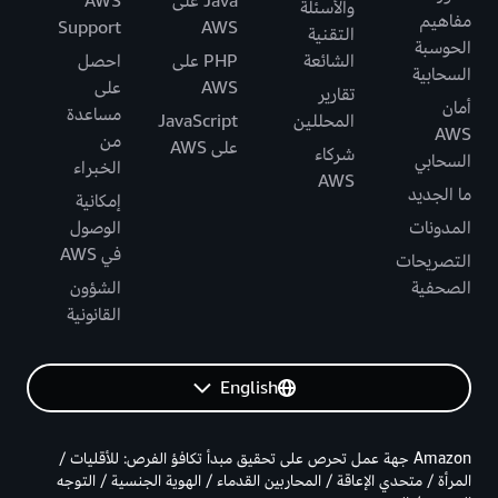
Java على
AWS
والأسئلة
مفاهيم
Support
AWS
التقنية
الحوسبة
الشائعة
PHP على
احصل
السحابية
AWS
على
تقارير
أمان
مساعدة
المحللين
JavaScript
AWS
من
على AWS
شركاء
السحابي
الخبراء
AWS
ما الجديد
إمكانية
المدونات
الوصول
في AWS
التصريحات
الصحفية
الشؤون
القانونية
English
Amazon جهة عمل تحرص على تحقيق مبدأ تكافؤ الفرص: للأقليات /
المرأة / متحدي الإعاقة / المحاربين القدماء / الهوية الجنسية / التوجه