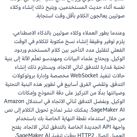
نفسه أثناء حديث المستخدمين، ويتيح ذلك إنشاء وكلاء
صوتيين يعالجون الكلام بأقل وقت استجابة.
وعندما يطور العملاء وكلاء صوتيين بالذكاء الاصطناعي،
يلزم توفير وظيفة إنشاء نسخ مكتوبة للكلام في الوقت
الفعلي لتقليل مدد التأخير بين كلام المستخدم وردود
الوكيل. ويحتاج علماء البيانات ومهندسو تعلّم الآلة إلى بنية
تحتية مُدارة للتدفق ثنائي الاتجاه، ويستلزم ذلك إنشاء
حالات تنفيذ WebSocket مخصصة وإدارة بروتوكولات
التدفق. وتقضي الفرق أسابيع في تطوير هذه البنية التحتية
وصيانتها بدلًا من التركيز على دقة النموذج وإمكانات
الوكيل. وبفضل التدفق ثنائي الاتجاه في استدلال Amazon
SageMaker AI، يمكنك نشر نماذج تحويل الكلام إلى نص
من خلال استدعاء نقطة النهاية الخاصة بك باستخدام
واجهة API الجديدة الخاصة بالتدفق ثنائي الاتجاه. يفتح
العميل اتصال HTTP2 بوقت تنفيذ SageMaker AI،