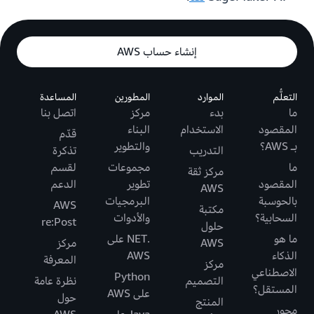
إنشاء حساب AWS
التعلُّم
الموارد
المطورين
المساعدة
ما
بدء
مركز
اتصل بنا
المقصود
الاستخدام
البناء
قدّم
بـ AWS؟
والتطوير
التدريب
تذكرة
ما
مجموعات
لقسم
مركز ثقة
المقصود
تطوير
الدعم
AWS
بالحوسبة
البرمجيات
AWS
مكتبة
السحابية؟
والأدوات
re:Post
حلول
ما هو
.NET على
AWS
مركز
الذكاء
AWS
المعرفة
مركز
الاصطناعي
Python
التصميم
نظرة عامة
المستقل؟
على AWS
حول
المنتج
محور