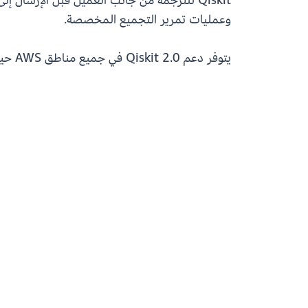
وعمليات تمرير التجميع المخصصة.
يتوفر دعم Qiskit 2.0 في جميع مناطق AWS حيث تتوفر Amazon Braket. للبدء، اطلع على