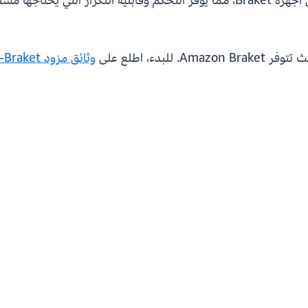
Qiskit للترجمة من جانب العميل قبل الإرسال إلى أجهزة Braket، مما يوفر التحكم
وثائق مزود Qiskit-Braket