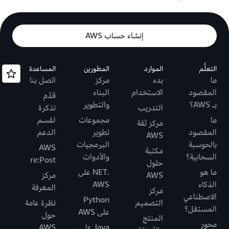
إنشاء حساب AWS
التعلُّم
الموارد
المطورين
المساعدة
ما
بدء
مركز
اتصل بنا
المقصود
الاستخدام
البناء
قدّم
بـ AWS؟
والتطوير
التدريب
تذكرة
ما
مجموعات
لقسم
مركز ثقة
المقصود
تطوير
الدعم
AWS
بالحوسبة
البرمجيات
AWS
مكتبة
السحابية؟
والأدوات
re:Post
حلول
ما هو
.NET على
AWS
مركز
الذكاء
AWS
المعرفة
مركز
الاصطناعي
Python
التصميم
نظرة عامة
المستقل؟
على AWS
حول
المنتج
محور
Java على
AWS