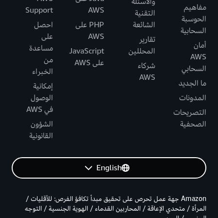
والأسئلة
مفاهيم
Support
AWS
التقنية
الحوسبة
الشائعة
PHP على
احصل
السحابية
AWS
على
تقارير
أمان
مساعدة
المحللين
JavaScript
AWS
من
على AWS
شركاء
السحابي
الخبراء
AWS
ما الجديد
إمكانية
المدونات
الوصول
في AWS
التصريحات
الصحفية
الشؤون
القانونية
English
Amazon جهة عمل تحرص على تحقيق مبدأ تكافؤ الفرص: للأقليات /
المرأة / متحدي الإعاقة / المحاربين القدماء / الهوية الجنسية / التوجه