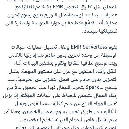
المحلي لكل تطبيق. تتعامل EMR بلا خادم تلقائيًا مع
عمليات البيانات الوسيطة مثل التوزيع بدون رسوم تخزين
محلية. أنت تدفع فقط مقابل موارد الحوسبة والذاكرة التي
تستهلكها مهمتك.
يقوم EMR Serverless بإلغاء تحميل عمليات البيانات
الوسيطة إلى وحدة تخزين بدون خادم تتم إدارتها بالكامل
ويتم توسيع نطاقها تلقائيًا وتقوم بتشفير البيانات أثناء
النقل وأثناء السكون مع عزل على مستوى المهمة. يعمل
التخزين بدون خادم على فصل التخزين عن الحوسبة، مما
يسمح لـ Spark بتحرير العمال فورًا عند الخمول بدلاً من
إبقاء العمال نشطين للحفاظ على البيانات المؤقتة. إنه يزيل
فشل المهام الناتج عن عدم كفاية سعة القرص ويقلل
التكاليف عن طريق تجنب رسوم العمال الخاملين. وهذا أمر
مهم بشكل خاص للمهام التي تستخدم التخصيص
الديناميكي للموارد، مثل محركات التوصية التي تعالج