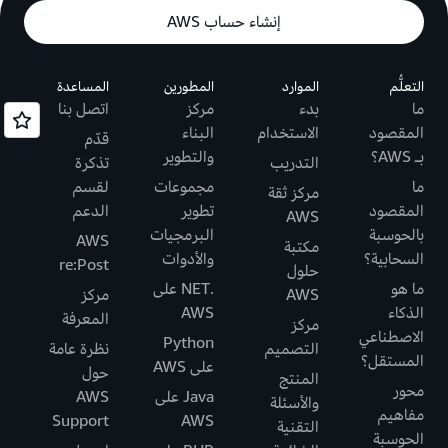
إنشاء حساب AWS
التعلُّم
الموارد
المطورين
المساعدة
ما
بدء
مركز
اتصل بنا
المقصود
الاستخدام
البناء
قدّم
بـ AWS؟
والتطوير
التدريب
تذكرة
ما
مجموعات
لقسم
مركز ثقة
المقصود
تطوير
الدعم
AWS
بالحوسبة
البرمجيات
AWS
مكتبة
السحابية؟
والأدوات
re:Post
حلول
ما هو
.NET على
AWS
مركز
الذكاء
AWS
المعرفة
مركز
الاصطناعي
Python
التصميم
نظرة عامة
المستقل؟
على AWS
حول
المنتج
محور
Java على
AWS
والأسئلة
مفاهيم
Support
AWS
التقنية
الحوسبة