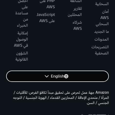
الشائعة
PHP على
احصل
السحابية
AWS
على
تقارير
أمان
مساعدة
المحللين
JavaScript
AWS
من
على AWS
شركاء
السحابي
الخبراء
AWS
ما الجديد
إمكانية
المدونات
الوصول
في AWS
التصريحات
الصحفية
الشؤون
القانونية
English
Amazon جهة عمل تحرص على تحقيق مبدأ تكافؤ الفرص: للأقليات /
المرأة / متحدي الإعاقة / المحاربين القدماء / الهوية الجنسية / التوجه
الجنسي / السن.