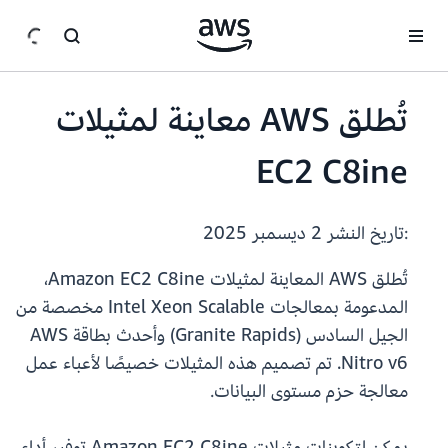
انتقل إلى المحتوى الرئيسي
تُطلق AWS معاينة لمثيلات
EC2 C8ine
:تاريخ النشر
2 ديسمبر 2025
تُطلق AWS المعاينة لمثيلات Amazon EC2 C8ine،
المدعومة بمعالجات Intel Xeon Scalable مخصصة من
الجيل السادس (Granite Rapids) وأحدث بطاقة AWS
Nitro v6. تم تصميم هذه المثيلات خصيصًا لأعباء عمل
معالجة حزم مستوى البيانات.
يمكن لتكوينات مثيلات Amazon EC2 C8ine توفير أداء