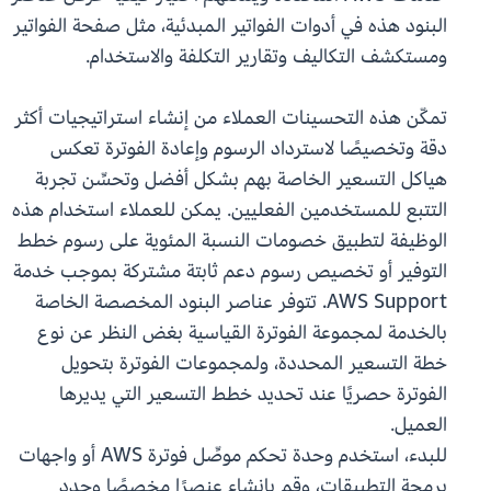
البنود هذه في أدوات الفواتير المبدئية، مثل صفحة الفواتير
ومستكشف التكاليف وتقارير التكلفة والاستخدام.
تمكّن هذه التحسينات العملاء من إنشاء استراتيجيات أكثر
دقة وتخصيصًا لاسترداد الرسوم وإعادة الفوترة تعكس
هياكل التسعير الخاصة بهم بشكل أفضل وتحسِّن تجربة
التتبع للمستخدمين الفعليين. يمكن للعملاء استخدام هذه
الوظيفة لتطبيق خصومات النسبة المئوية على رسوم خطط
التوفير أو تخصيص رسوم دعم ثابتة مشتركة بموجب خدمة
AWS Support. تتوفر عناصر البنود المخصصة الخاصة
بالخدمة لمجموعة الفوترة القياسية بغض النظر عن نوع
خطة التسعير المحددة، ولمجموعات الفوترة بتحويل
الفوترة حصريًا عند تحديد خطط التسعير التي يديرها
العميل.
للبدء، استخدم وحدة تحكم موصِّل فوترة AWS أو واجهات
برمجة التطبيقات، وقم بإنشاء عنصرًا مخصصًا وحدد