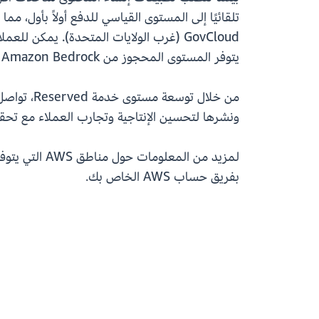
يتوفر المستوى المحجوز من Amazon Bedrock للعملاء في AWS GovCloud (غرب الولايات المتحدة) عبر
ونشرها لتحسين الإنتاجية وتجارب العملاء مع تحقيق
لمزيد من المعلومات حول مناطق AWS التي يتوفر فيها المستوى المحجوز من Amazon Bedrock، ارجع إلى
بفريق حساب AWS الخاص بك.