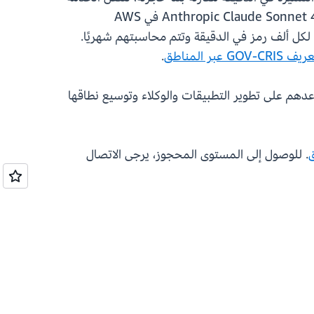
تلقائيًا إلى المستوى القياسي للدفع أولاً بأول، مما يضمن عدم انقطاع العمليات. يتوفر اليوم المستوى المحجوز لـ Anthropic Claude Sonnet 4.5 في AWS
ة شهر واحد أو 3 أشهر. يدفع العملاء سعرًا ثابتًا لكل ألف رمز في الدقيقة وتتم محاسبتهم شهريًا.
GOV عبر المناطق
.
د من الخيارات للعملاء، مما يساعدهم على تطوير التطبيقات والوكلاء وتوسيع نطاقها
ق
. للوصول إلى المستوى المحجوز، يرجى الاتصال