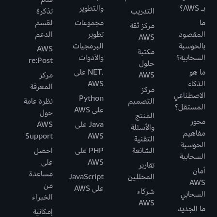
بـ AWS؟
والتطوير
التدريب
تذكرة
ما
مجموعات
لقسم
مركز ثقة
المقصود
تطوير
الدعم
AWS
بالحوسبة
البرمجيات
AWS
مكتبة
السحابية؟
والأدوات
re:Post
حلول
ما هو
.NET على
AWS
مركز
الذكاء
AWS
المعرفة
مركز
الاصطناعي
Python
التصميم
نظرة عامة
المستقل؟
على AWS
حول
المنتج
محور
Java على
AWS
والأسئلة
مفاهيم
Support
AWS
التقنية
الحوسبة
الشائعة
PHP على
احصل
السحابية
AWS
على
تقارير
أمان
مساعدة
المحللين
JavaScript
AWS
من
على AWS
شركاء
السحابي
الخبراء
AWS
ما الجديد
إمكانية