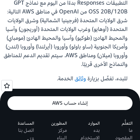
التطبيقات Responses بدءًا من اليوم مع نماذج GPT
OSS 20B/120B من OpenAI في مناطق AWS التالية:
شرق الولايات المتحدة (فرجينيا الشمالية) وشرق الولايات
المتحدة (أوهايو) وغرب الولايات المتحدة (أوريجون) وآسيا
والمحيط الهادئ (طوكيو) وآسيا والمحيط الهادئ (مومباي)
وأمريكا الجنوبية (ساو باولو) وأوروبا (أيرلندا) وأوروبا (لندن)
وأوروبا (ميلان) ومناطق AWS. سيتم تقديم الدعم للمناطق
والنماذج الأخرى قريبًا.
للبدء، تفضّل بزيارة
وثائق
الخدمة.
إنشاء حساب AWS
التعلُّم
الموارد
المطورين
المساعدة
ما
بدء
مركز
اتصل بنا
المقصود
الاستخدام
البناء
قدّم