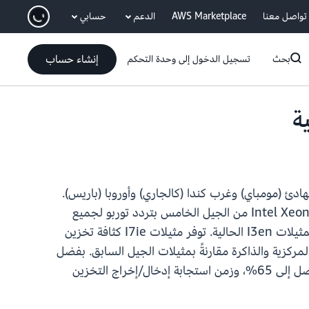
انتقل إلى المحتوى الرئيسي
تواصل معنا
AWS Marketplace
الدعم
حسابي
إنشاء حساب
بحث
تسجيل الدخول إلى وحدة التحكم
Amazon  أصبحت متوفرة الآن في مناطق AWS في آسيا والمحيط الهادئ (مومباي) وغرب كندا (كالجاري) وأوروبا (باريس).
تم تصميم مثيلات I7ie لأعباء العمل الكبيرة التي تتطلب إدخال/إخراج (I/O) تخزين مكثف، وهي مدعومة بمعالجات Intel Xeon من الجيل الخامس بتردد توربو لجميع
النوى يبلغ 3.2 جيجاهرتز، مما يوفر أداء حوسبة أفضل بنسبة تصل إلى 40% وأداء سعر أفضل بنسبة 20% مقارنة بمثيلات I3en الحالية. توفر مثيلات I7ie كثافة تخزين
عالجة المركزية والذاكرة مقارنةً بمثيلات الجيل السابق. بفضل
محركات أقراص AWS Nitro SSD من الجيل الثالث، توفر مثيلات I7ie أداء تخزين أفضل في الوقت الفعلي بنسبة تصل إلى 65%، وزمن استجابة إدخال/إخراج التخزين