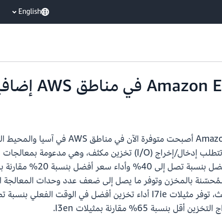
English
تعلن AWS بدءًا من اليوم أن مثيلات EC2 I7ie
 تيرابايت للمثيلات المُحسّنة بالمخزن وتوفر ما يصل إلى ضعف عدد وحدات الم