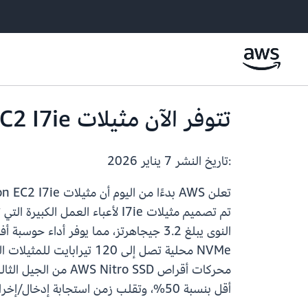
تتوفر الآن مثيلات Amazon EC2 I7ie في مناطق AWS إضافية
:تاريخ النشر
7 يناير 2026
NVMe محلية تصل إلى 120
أقل بنسبة 50%، وتقلب زمن استجابة إدخال/إخراج التخزين أقل بنسبة 65% مقارنة بمثيلات I3en.