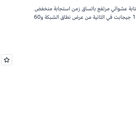
اءة/كتابة عشوائي مرتفع باتساق زمن استجابة منخفض
للغاية للوصول إلى مجموعات بيانات كبيرة. تتوفر هذه المثيلات في 9 أحجام افتراضية مختلفة وتوفر ما يصل إلى 100 جيجابت في الثانية من عرض نطاق الشبكة و60