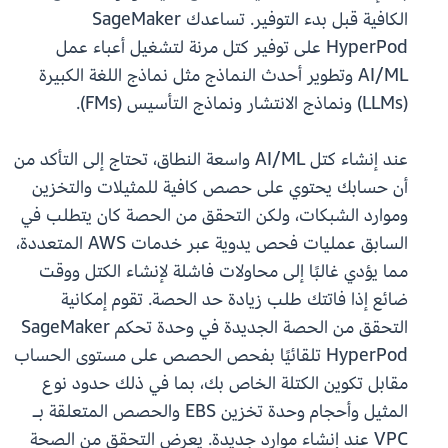
الكافية قبل بدء التوفير. تساعدك SageMaker
HyperPod على توفير كتل مرنة لتشغيل أعباء عمل
AI/ML وتطوير أحدث النماذج مثل نماذج اللغة الكبيرة
(LLMs) ونماذج الانتشار ونماذج التأسيس (FMs).
عند إنشاء كتل AI/ML واسعة النطاق، تحتاج إلى التأكد من
أن حسابك يحتوي على حصص كافية للمثيلات والتخزين
وموارد الشبكات، ولكن التحقق من الحصة كان يتطلب في
السابق عمليات فحص يدوية عبر خدمات AWS المتعددة،
مما يؤدي غالبًا إلى محاولات فاشلة لإنشاء الكتل ووقت
ضائع إذا فاتتك طلب زيادة حد الحصة. تقوم إمكانية
التحقق من الحصة الجديدة في وحدة تحكم SageMaker
HyperPod تلقائيًا بفحص الحصص على مستوى الحساب
مقابل تكوين الكتلة الخاص بك، بما في ذلك حدود نوع
المثيل وأحجام وحدة تخزين EBS والحصص المتعلقة بـ
VPC عند إنشاء موارد جديدة. يعرض التحقق من الصحة