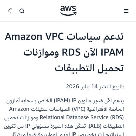
انتقل إلى المحتوى الرئيسي
تدعم سياسات Amazon VPC
IPAM الآن RDS وموازنات
تحميل التطبيقات
:تاريخ النشر
14 يناير 2026
يدعم الآن مُدير عناوين IP‏ (IPAM) الخاص بسحابة أمازون
الخاصة الافتراضية (VPC) السياسات لمثيلات Amazon
Relational Database Service (RDS) وموازنات تحميل
التطبيقات (ALB). تمكّن هذه الميزة مسؤولي IP من تكوين
استراتيجيات تخصيص IP لهذه الموارد وفرضها مركزيًا،