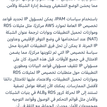
مما يحسّن الوضع التشغيلي ويبسّط إدارة الشبكة والأمن.
باستخدام سياسات IPAM، يمكن لمسؤول IP تحديد قواعد
تخصيص IP العامة لموارد AWS مركزيًا، مثل مثيلات RDS
وموازنات تحميل التطبيقات وبوابات ترجمة عنوان الشبكة
(NAT) عند استخدامها في وضع التوفر الإقليمي وعناوين
IP المرنة. لا يمكن أن تحل فرق التطبيقات الفردية محل
سياسة تخصيص IP التي تم تكوينها مركزيًا، مما يضمن
الامتثال في جميع الأوقات. قبل هذه الميزة، كان على
مسؤولي IP تثقيف مسؤولي قواعد البيانات ومطوري
التطبيقات حول متطلبات تخصيص IP لمثيلات RDS
وموازنات تحميل التطبيقات، والاعتماد عليها للامتثال دائمًا
لأفضل الممارسات. يمكنك الآن إضافة عوامل تصفية
تستند إلى IP لحركة كرور RDS وALB في بنيات الشبكات
والأمان مثل قوائم التحكم في الوصول وقواعد التوجيه
ومجموعات الأمان وجدران الحماية، مع الثقة في أن