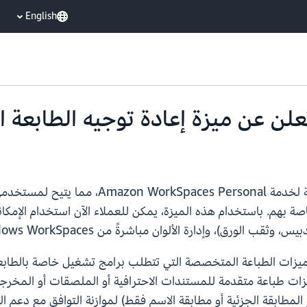
English
 بهم. باستخدام هذه الميزة، يمكن للعملاء الآن استخدام الإمكان
الورق)، وإدارة الألوان مباشرةً من Windows WorkSpaces.
 ميزات الطباعة المتخصصة التي تتطلب برامج تشغيل خاصة بالطابعة ب
زات طباعة متقدمة للمستندات الاحترافية أو الملصقات أو المخر
 أو المطابقة الجزئية أو مطابقة الاسم فقط) لموازنة التوافق مع دع