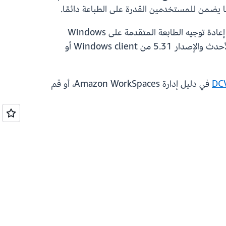
تتوفر هذه الميزة في جميع مناطق AWS حيث يتم تقديم خدمة Amazon WorkSpaces Personal. يتم دعم ميزة إعادة توجيه الطابعة المتقدمة على Windows
WorkSpaces مع عملاء Windows فقط، وتتطلب الإصدار 2.2.0.2116 من WorkSpaces Agent أو الإصدارات الأحدث والإصدار 5.31 من Windows client أو
في دليل إدارة Amazon WorkSpaces، أو قم