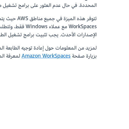
المحددة. في حال عدم العثور على برامج تشغيل متطابقة، تعود WorkSpaces تلقائيًا إلى وضع الطباعة الأساسي، مما يضمن للمست
الإصدارات الأحدث. يجب تثبيت برامج تشغيل الطابعة المتطابقة على
لمزيد من المعلومات حول إعادة توجيه الطابعة المتقدمة في orkSpaces
بزيارة صفحة
Amazon WorkSpaces
لمعرفة المز