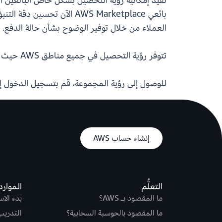
بائعي AWS Marketplace ال
العملاء من خلال توفير الوضوح بشأن حالة الدفع.
تتوفر رؤية التحصيل في جميع مناطق AWS حيث تتوفر تقارير AWS للبائع. سيتم إطلاق الميزة في 6 يناير 2026 لجميع بائعي AWS.
للوصول إلى رؤية المجموعة، قم بتسجيل الدخول إ
إنشاء حساب AWS
التعلُّم
الموارد
ما المقصود بـ AWS؟
بدء الا
ما المقصود بالحوسبة السحابية؟
التدريب