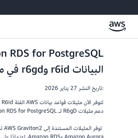
البيانات r6id وr6gd في مناطق AWS إضافية
:تاريخ النشر
27 يناير 2026
دعم مثيلات R6gD لـ Amazon RDS for PostgreSQL وMySQL وMariaDB في مناطق آسيا والمحيط الهادئ (أوساكا) والاتحاد الأوروبي (إسبانيا وزيوريخ).