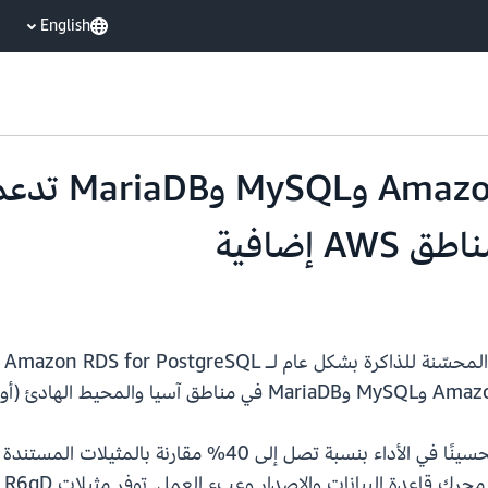
English
or PostgreSQL
ra