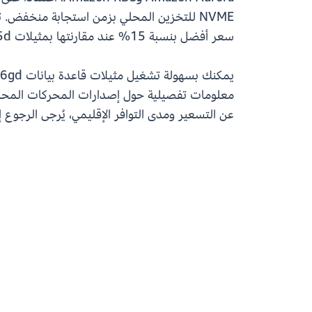
سعر أفضل بنسبة 15% عند مقارنتها بمثيلات R5d.
يمكنك بسهولة تشغيل مثيلات قاعدة بيانات R6gd أو R6id من خلال
معلومات تفصيلية حول إصدارات المحركات المحددة 
عن التسعير ومدى التوافر الإقليمي، يُرجى الرجوع 