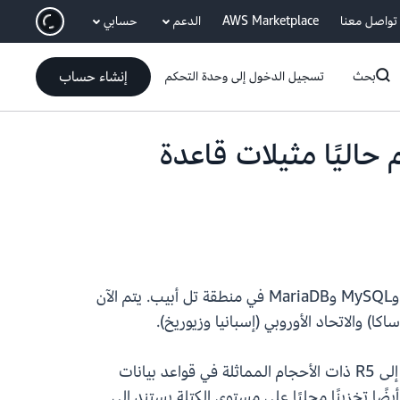
انتقل إلى المحتوى الرئيسي
تواصل معنا
AWS Marketplace
الدعم
حسابي
إنشاء حساب
بحث
تسجيل الدخول إلى وحدة التحكم
Amazon RDS f وMySQL وMariaDB تدعم حاليًا مثيلات قاعدة
تتوفر الآن مثيلات قواعد بيانات AWS الفئة R6id المحسّنة للذاكرة بشكل عام لـ Amazon RDS for PostgreSQL وMySQL وMariaDB في منطقة تل أبيب. يتم الآن
توفر المثيلات المستندة إلى AWS Graviton2 تحسينًا في الأداء بنسبة تصل إلى 40% مقارنة بالمثيلات المستندة إلى R5 ذات الأحجام المماثلة في قواعد بيانات
Amazon Auro وAmazon RDS، اعتمادًا على محرك قاعدة البيانات والإصدار وعبء العمل. توفر مثيلات R6gD أيضًا تخزينًا محليًا على مستوى الكتلة يستند إلى