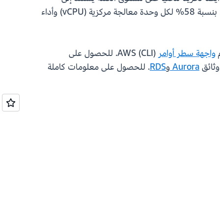
NVME للتخزين المحلي بزمن استجابة منخفض. توفر مثيلات R6id المحسّنة للذاكرة مساحة تخزين أكبر بالتيرابايت بنسبة 58% لكل وحدة معالجة مركزية (vCPU) وأداء
م
واجهة سطر أوامر
(CLI) AWS. للحصول على
وثائق
Aurora
و
RDS
. للحصول على معلومات كاملة