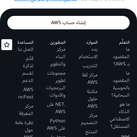
إنشاء حساب AWS
التعلُّم
الموارد
المطورين
المساعدة
ما
بدء
مركز
اتصل بنا
المقصود
الاستخدام
البناء
قدّم
بـ AWS؟
والتطوير
التدريب
تذكرة
ما
مجموعات
لقسم
مركز ثقة
المقصود
تطوير
الدعم
AWS
بالحوسبة
البرمجيات
AWS
مكتبة
السحابية؟
والأدوات
re:Post
حلول
ما هو
.NET على
AWS
مركز
الذكاء
AWS
المعرفة
مركز
الاصطناعي
Python
التصميم
نظرة عامة
المستقل؟
على AWS
حول
المنتج
محور