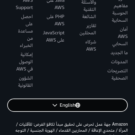
Java على
AWS
والأسئلة
مفاهيم
Support
AWS
التقنية
الحوسبة
الشائعة
PHP على
احصل
السحابية
AWS
على
تقارير
أمان
مساعدة
المحللين
JavaScript
AWS
من
على AWS
شركاء
السحابي
الخبراء
AWS
ما الجديد
إمكانية
المدونات
الوصول
في AWS
التصريحات
الصحفية
الشؤون
القانونية
English
Amazon جهة عمل تحرص على تحقيق مبدأ تكافؤ الفرص: للأقليات /
المرأة / متحدي الإعاقة / المحاربين القدماء / الهوية الجنسية / التوجه